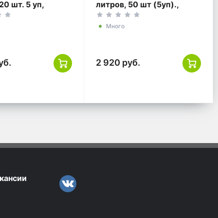
20 шт. 5 уп,
литров, 50 шт (5уп).,
черные
Много
уб.
2 920 руб.
кансии