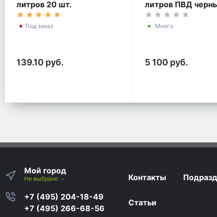
литров 20 шт.
литров ПВД черн
(20шт*3рул)
120*140, 200 шт. 
4 уп,)
Под заказ
Много
139.10 руб.
5 100 руб.
Мой город
Контакты
Подразд
Не выбрано
+7 (495) 204-18-49
Статьи
+7 (495) 266-68-56