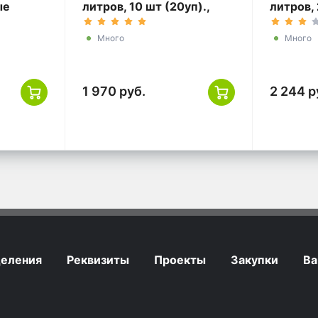
ые
литров, 10 шт (20уп).,
литров, 
(50 шт *
черные
черные
Много
Много
1 970 руб.
2 244 р
еления
Реквизиты
Проекты
Закупки
Ва