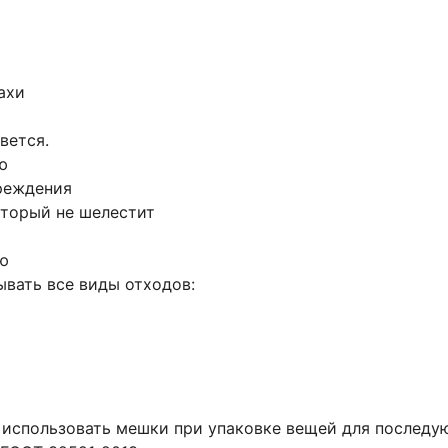
ахи
вется.
ю
реждения
оторый не шелестит
ю
вать все виды отходов:
 использовать мешки при упаковке вещей для последу