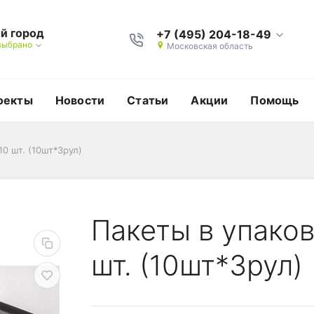
й город
+7 (495) 204-18-49
выбрано
Московская область
оекты
Новости
Статьи
Акции
Помощь
10 шт. (10шт*3рул)
 Б литров 10 шт. (10ш
Пакеты в упаков
шт. (10шт*3рул)