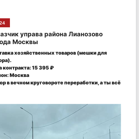
24
азчик управа района Лианозово
рода Москвы
тавка хозяйственных товаров (мешки для
ора).
 контракта: 15 395 ₽
ион: Москва
р в вечном круговороте переработки, а ты всё
 сидишь на диване.