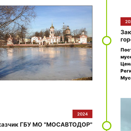
20
Зак
го
Пос
мус
Цена
Рег
Мусо
ещё
2024
казчик ГБУ МО "МОСАВТОДОР"