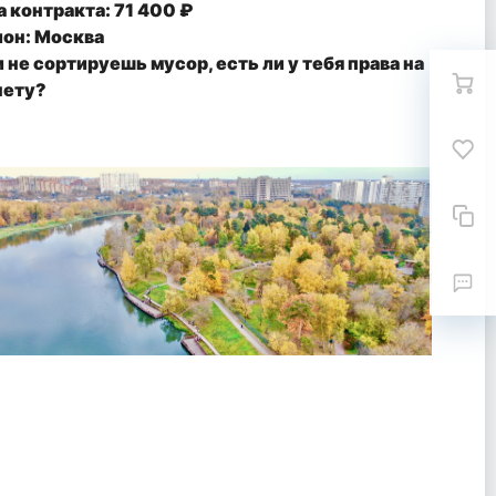
 контракта: 71 400 ₽
ион: Москва
 не сортируешь мусор, есть ли у тебя права на
нету?