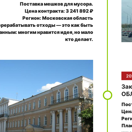
Поставка мешков для мусора.
Цена контракта: 3 241 892 ₽
Регион: Московская область
рерабатывать отходы — это как быть
анным: многим нравится идея, но мало
кто делает.
20
За
ОБ
Пос
Цена
Рег
Плас