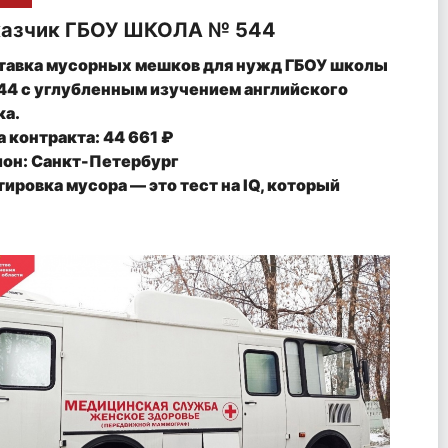
казчик ГБОУ ШКОЛА № 544
тавка мусорных мешков для нужд ГБОУ школы
44 с углубленным изучением английского
ка.
 контракта: 44 661 ₽
ион: Санкт-Петербург
ировка мусора — это тест на IQ, который
оторые люди сдают с трудом.