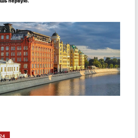
шь первую.
24