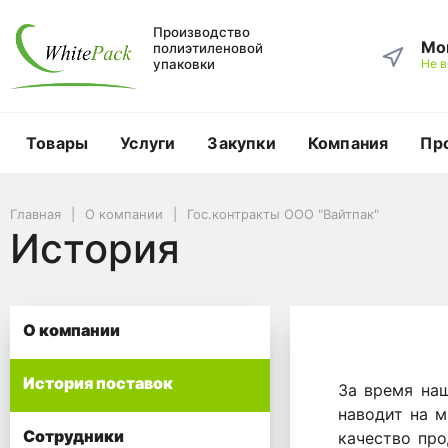
Производство
Мо
полиэтиленовой
упаковки
Не 
Товары
Услуги
Закупки
Компания
Пр
Главная
О компании
Гос.контракты ООО "Вайтпак"
История
О компании
История поставок
За время на
наводит на м
Сотрудники
качество про