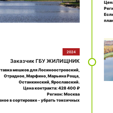
Цена
Рег
Если
пла
2024
Заказчик ГБУ ЖИЛИЩНИК
тавка мешков для Лосиноостровский,
Отрадное, Марфино, Марьина Роща,
Останкинский, Ярославский.
Цена контракта: 428 400 ₽
Регион: Москва
вное в сортировке - убрать токсичных
людей.