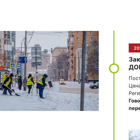
20
За
ДО
Пос
Цена
Реги
Гово
пер