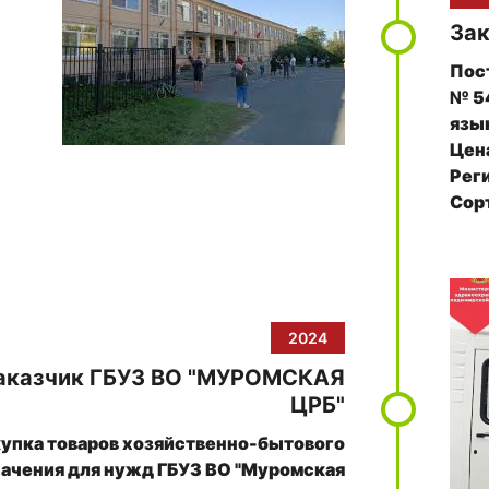
За
Пос
№ 5
язы
Цена
Рег
Сорт
нек
2024
аказчик ГБУЗ ВО "МУРОМСКАЯ
ЦРБ"
упка товаров хозяйственно-бытового
начения для нужд ГБУЗ ВО "Муромская