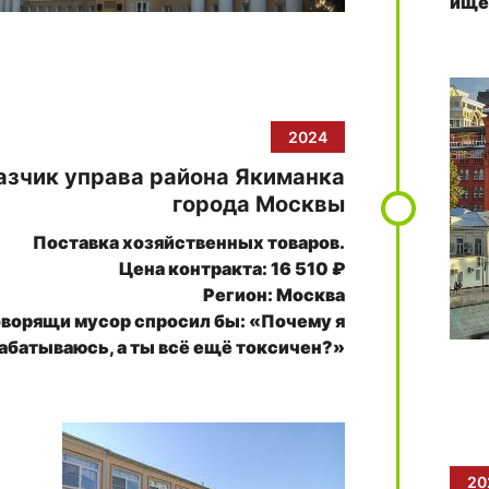
ище
2024
азчик управа района Якиманка
города Москвы
Поставка хозяйственных товаров.
Цена контракта: 16 510 ₽
Регион: Москва
оворящи мусор спросил бы: «Почему я
абатываюсь, а ты всё ещё токсичен?»
20