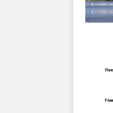
Пос
Гла