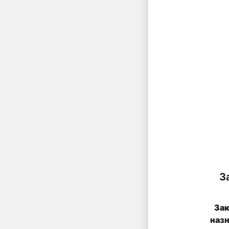
З
Зак
наз