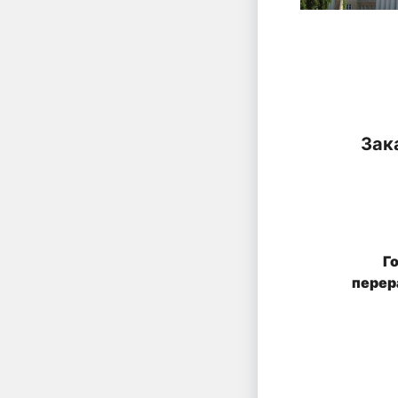
Зак
Г
перер