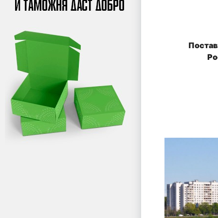
Постав
Ро