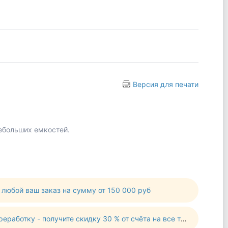
Версия для печати
ебольших емкостей.
 любой ваш заказ на сумму от 150 000 руб
работку - получите скидку 30 % от счёта на все товары!