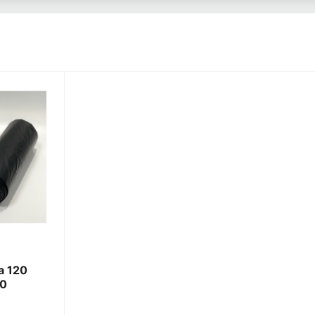
а 120
10