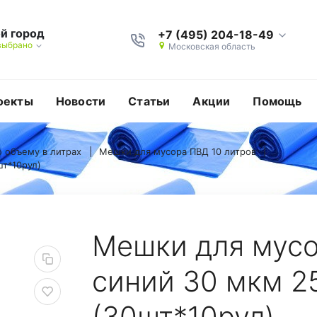
й город
+7 (495) 204-18-49
выбрано
Московская область
оекты
Новости
Статьи
Акции
Помощь
 объему в литрах
Мешки для мусора ПВД 10 литров
шт*10рул)
*10рул)
 10 литров синий 30 
Мешки для мусо
синий 30 мкм 2
(30шт*10рул)