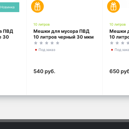
Новинка
10 литров
10 литров
а ПВД
Мешки для мусора ПВД
Мешки 
е 30
10 литров черный 30 мкм
10 литр
т
25*35 300 шт
мкм 25*
(30шт*10рул)
(30шт*1
Под заказ
Под зак
540 руб.
650 руб