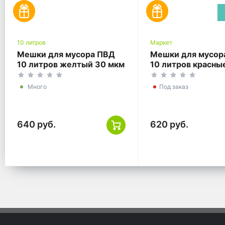
10 литров
Маркет
Мешки для мусора ПВД
Мешки для мусор
10 литров желтый 30 мкм
10 литров красны
25*35 300 шт
мкм 25*35 300 ш
(30шт*10рул)
(30шт*10рул)
Много
Под заказ
640 руб.
620 руб.