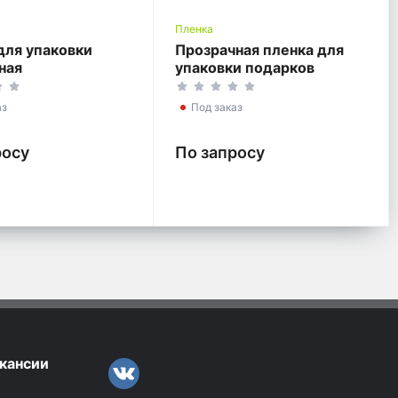
Пленка
для упаковки
Прозрачная пленка для
ная
упаковки подарков
аз
Под заказ
росу
По запросу
кансии