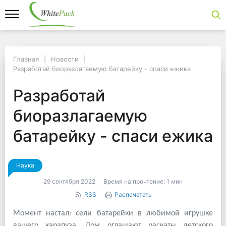
Главная
Главная
Новости
Новости
Разработай биоразлагаемую батарейку - спаси ежика
Разработай биоразлагаемую батарейку - спаси ежика
Разработай биоразла
Разработай
биоразлагаемую
батарейку - спаси ежика
Наука
29 сентября 2022
Время на прочтение:
1 мин
RSS
Распечатать
Момент настал: сели батарейки в любимой игрушке
вашего карапуза. Дом оглашают раскаты детского