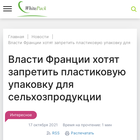
Главная
Главная
Новости
Новости
Власти Франции хотят запретить пластиковую упаковку для се
Власти Франции хотят запретить пластиковую упаковку для сельх
Власти Франции хотя
Власти Франции хотят
запретить пластиковую
упаковку для
сельхозпродукции
Интересное
17 октября 2021
Время на прочтение:
1 мин
RSS
Распечатать