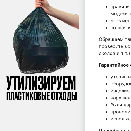
правиль
модель 
докумен
полная 
Обращаем так
проверить ко
сколов и т.п
Гарантийное 
утерян и
оборудо
изделие
нарушен
были на
проводи
использ
Подробное оп