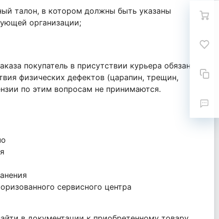
ный талон, в котором должны быть указаны
гующей организации;
аказа покупатель в присутствии курьера обязан
твия физических дефектов (царапин, трещин,
тензии по этим вопросам не принимаются.
но
я
ранения
оризованного сервисного центра
айти в документации к приобретенному товару