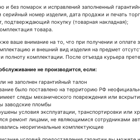
но и без помарок и исправлений заполненный гарантий
и серийный номер изделия, дата продажи и печать тор
т, подтверждающий покупку (товарная накладная);
комплектация товара.
же ваше внимание на то, что при получении и оплате з
мплектацию и внешний вид изделия на предмет отсутс
.) и полноту комплектации. После отъезда курьера пре
обслуживание не производится, если:
ли не заполнен гарантийный талон
вание было поставлено на территорию РФ неофициаль
 имеет следы механического повреждения или вскрыти
ы заводские пломбы
рушены условия эксплуатации, транспортировки или х
лся ремонт лицами, не являющимися сотрудниками авт
овались неоригинальные комплектующие
исание условий предоставления гарантии вы можете н