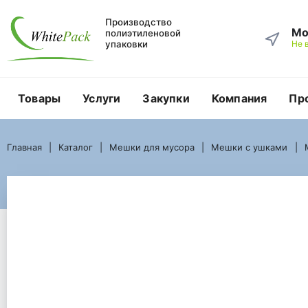
Производство
Мо
полиэтиленовой
упаковки
Не 
Товары
Услуги
Закупки
Компания
Пр
Главная
Каталог
Мешки для мусора
Мешки с ушками
Главная
Каталог
Мешки для мусора
Мешки с ушками
Мешок для мусора с ушками, 30 литров, ПВД, 50*60+12, прозрачны
Мешок для мусора с у