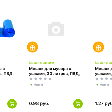
Мешки с ушками
Мешки с у
а с
Мешок для мусора с
Мешок д
в, ПВД,
ушками, 30 литров, ПВД,
ушками,
 ТУ
48*58+12, желтый, ТУ
50*60+1
Много
Много
0.98 руб.
1.27 руб