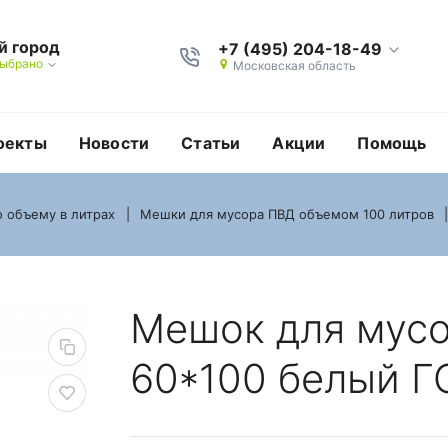
й город
+7 (495) 204-18-49
выбрано
Московская область
оекты
Новости
Статьи
Акции
Помощь
 объему в литрах
Мешки для мусора ПВД объемом 100 литров
0 литров ПВД 60*100 
Мешок для мусо
60*100 белый 