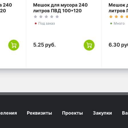
а 240
Мешок для мусора 240
Мешок д
120
литров ПВД 100*120
литров 
черный ГОСТ
черный
Под заказ
Много
5.25 руб.
6.30 ру
еления
Реквизиты
Проекты
Закупки
Ва