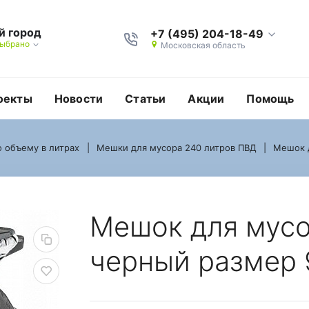
й город
+7 (495) 204-18-49
выбрано
Московская область
оекты
Новости
Статьи
Акции
Помощь
 объему в литрах
Мешки для мусора 240 литров ПВД
Мешок д
км
0 литров ПВД черный 
Мешок для мусо
черный размер 