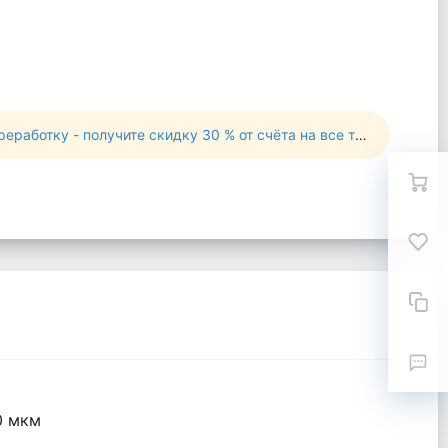
работку - получите скидку 30 % от счёта на все товары!
0 мкм