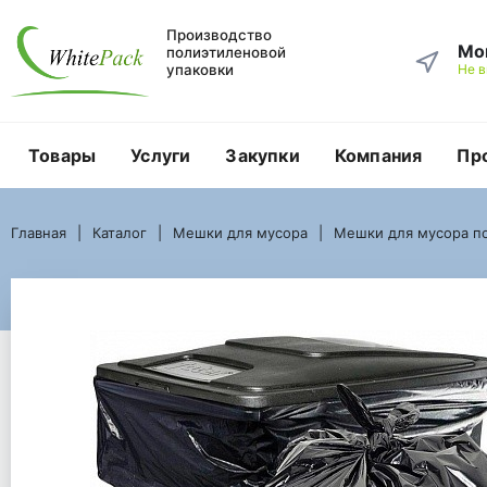
Производство
Мо
полиэтиленовой
упаковки
Не 
Товары
Услуги
Закупки
Компания
Пр
Главная
Каталог
Мешки для мусора
Мешки для мусора по объему в литрах
Главная
Каталог
Мешки для мусора
Мешки для мусора по
Мешки для мусора 240 литров ПВД
Мешок для мусора 240 литров ПВД черный размер 90x130 см 80 м
Мешок для мусора 24