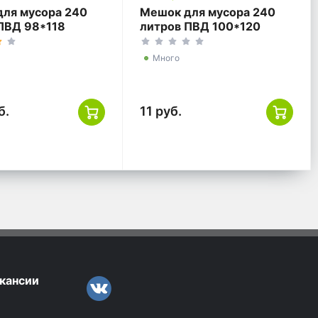
ля мусора 240
Мешок для мусора 240
ПВД 98*118
литров ПВД 100*120
 ТУ
белый ГОСТ
Много
б.
11 руб.
кансии