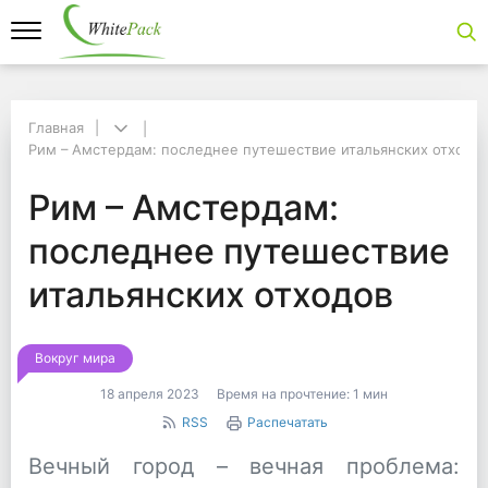
Главная
Главная
Рим – Амстердам: последнее путешествие итальянских отходо
Рим – Амстердам: последнее путешествие итальянских отходов
Рим – Амстердам: по
Рим – Амстердам:
последнее путешествие
итальянских отходов
Вокруг мира
18 апреля 2023
Время на прочтение:
1 мин
RSS
Распечатать
Вечный город – вечная проблема: