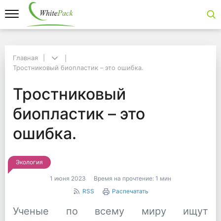
Главная
Главная
Тростниковый биопластик – это ошибка.
Тростниковый биопластик – это ошибка.
Тростниковый биопла
Тростниковый
биопластик – это
ошибка.
Экология
1 июня 2023
Время на прочтение:
1 мин
RSS
Распечатать
Ученые по всему миру ищут