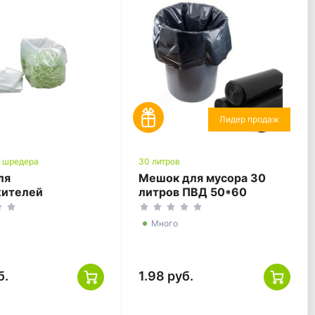
Лидер продаж
я шредера
30 литров
ля
Мешок для мусора 30
жителей
литров ПВД 50*60
тов 30л 50*60
черный ГОСТ
чный
Много
б.
1.98 руб.