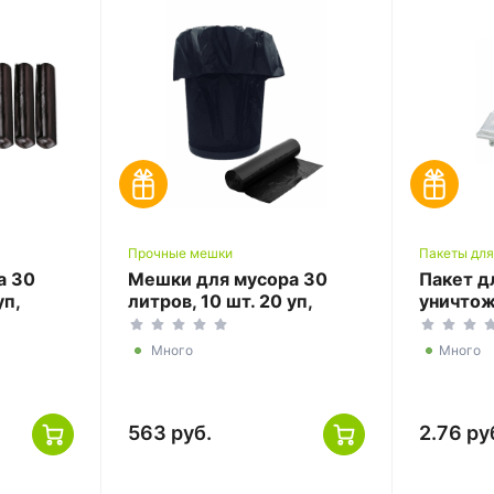
Прочные мешки
Пакеты дл
а 30
Мешки для мусора 30
Пакет д
уп,
литров, 10 шт. 20 уп,
уничто
черные
докумен
прозра
Много
Много
563 руб.
2.76 ру