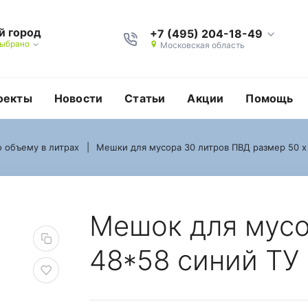
й город
+7 (495) 204-18-49
выбрано
Московская область
оекты
Новости
Статьи
Акции
Помощь
 объему в литрах
Мешки для мусора 30 литров ПВД размер 50 х
 литров ПВД 48*58 си
Мешок для мусо
48*58 синий ТУ