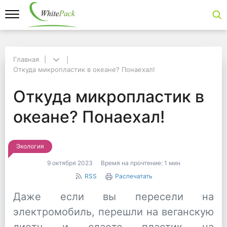
Главная
Главная
Откуда микропластик в океане? Понаехал!
Откуда микропластик в океане? Понаехал!
Откуда микропластик
Откуда микропластик в
океане? Понаехал!
Экология
9 октября 2023
Время на прочтение:
1 мин
RSS
Распечатать
Даже если вы пересели на
электромобиль, перешли на веганскую
диету и сдаете пластик на