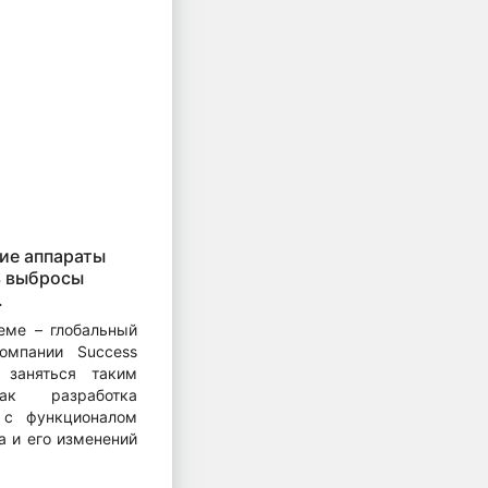
ие аппараты
ь выбросы
.
еме – глобальный
омпании Success
 заняться таким
как разработка
 с функционалом
а и его изменений