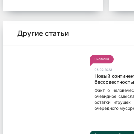
Другие статьи
Экология
06.02.2023
Новый континен
бессовестность
Факт о человечес
очевидное смысла 
остатки игрушек
очередного мусорн