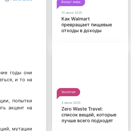
Вокруг мира
10 июня 2025
Как Walmart
превращает пищевые
отходы в доходы
дние годы они
ться, и то на
Экология
ции, попытки
3 июня 2025
ть акцент на
Zero Waste Travel:
список вещей, которые
лучше всего подходят
для путешествий без
кций, мутации