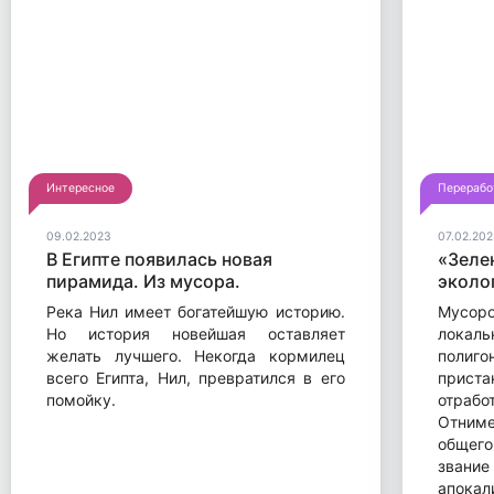
Интересное
Перерабо
09.02.2023
07.02.202
В Египте появилась новая
«Зелен
пирамида. Из мусора.
эколо
Река Нил имеет богатейшую историю.
Мусор
Но история новейшая оставляет
локаль
желать лучшего. Некогда кормилец
полиго
всего Египта, Нил, превратился в его
прис
помойку.
отрабо
Отниме
общего
звани
апокал