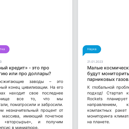
тка
Наука
3
21.01.2023
ый кредит» - это про
Малые космическ
гию или про доллары?
будут мониторит
парниковых газов
осжигающие заводы – это
ный конец цивилизации. На его
К глобальной пробл
нах находит свое последнее
подход! Стартап к
танище все то, что мы
Rockets планирует
тали, поматросили и забросили.
направлением, 
м незначительный процент от
компактных ракет
 массива, имеющий почетное
мониторинга климат
е «вторсырье», и получим
на планете.
ипсис в миниатюре.