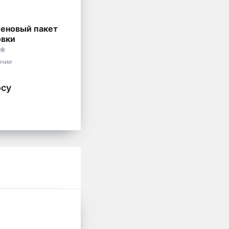
еновый пакет
овки
ичии
осу