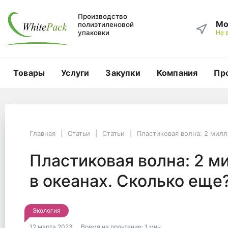
Производство
Мо
полиэтиленовой
упаковки
Не 
Товары
Услуги
Закупки
Компания
Пр
Главная
Статьи
Статьи
Главная
Статьи
Статьи
Пластиковая волна: 2 милл
Пластиковая волна: 2 миллиона тонн уже в океанах. Сколько еще
Пластиковая волна: 2
Пластиковая волна: 2 м
в океанах. Сколько еще
Экология
12 марта 2023
Время на прочтение:
1 мин