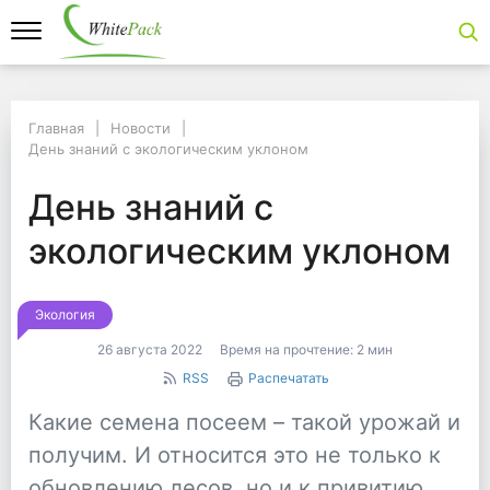
Главная
Главная
Новости
Новости
День знаний с экологическим уклоном
День знаний с экологическим уклоном
День знаний с эколо
День знаний с
экологическим уклоном
Экология
26 августа 2022
Время на прочтение:
2 мин
RSS
Распечатать
Какие семена посеем – такой урожай и
получим. И относится это не только к
обновлению лесов, но и к привитию