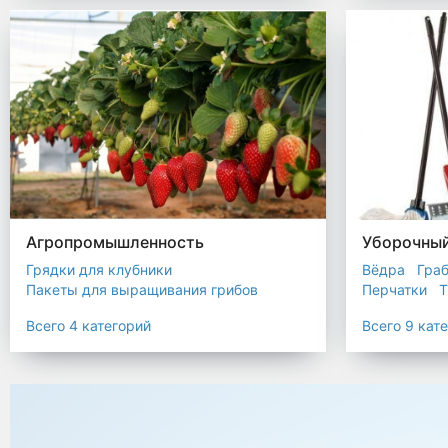
Биоразлагаемые мешки
Пакеты терм
Мешки строительные
Мешок для листьев
Агропромышленность
Уборочный
Грядки для клубники
Вёдра
Гра
Пакеты для выращивания грибов
Перчатки
Т
Пакет для саженцев
Всего 4 категорий
Всего 9 кат
Мульчирующая пленка