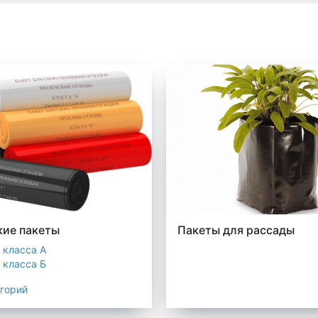
ие пакеты
Пакеты для рассады
 класса А
 класса Б
 класса В
егорий
 класса Г
 класса Д