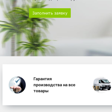
Заполнить заявку
Особенности
Главная
Главные банеры
WhitePack переработк
Гарантия
производства на все
товары