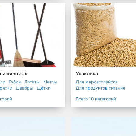
остойкие для утилизатора
 инвентарь
Упаковка
бли
Губки
Лопаты
Метлы
Для маркетплейсов
ряпки
Швабры
Щётки
Для продуктов питания
Для служб доставки
егорий
Всего 10 категорий
Для сыпучих товаров
Для 
Мешки
Пакеты
Пленка
Промышленная упаковка
Прочая полиэтиленовая упа