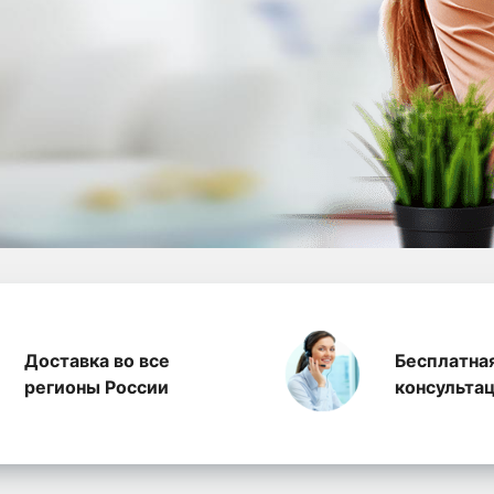
а полиэтилена, произ
Доставка во все
Бесплатна
регионы России
консульта