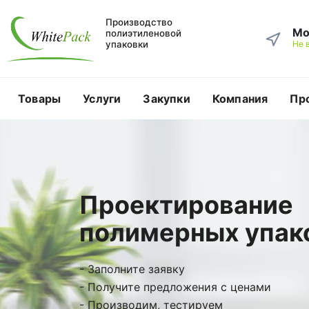
Производство
Мо
полиэтиленовой
упаковки
Не 
Товары
Услуги
Закупки
Компания
Пр
Проектирование
полимерных упак
- Заполните заявку
- Получите предложения с ценами
- Производим, тестируем