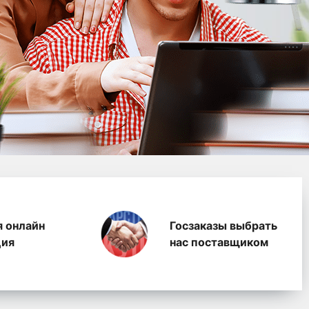
водство полимерных п
я онлайн
Госзаказы выбрать
ция
нас поставщиком