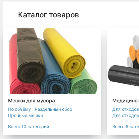
Каталог товаров
Мешки для мусора
Медицинск
По объёму
Раздельный сбор
Для отходов
Прочные мешки
Для отходов
Мусорные мешки с ручками
Для отходов
Всего 10 категорий
Всего 6 кат
Мешки для евроконтейнера
Для отходов
Мешки с ушками
Прозрачные мешки
Для отходов