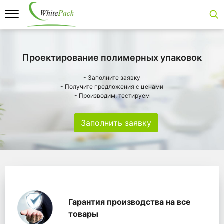
Проектирование полимерных упаковок
- Заполните заявку
- Получите предложения с ценами
- Производим, тестируем
Заполнить заявку
Особенности
Главная
Главные банеры
WhitePack переработк
Гарантия производства на все
товары