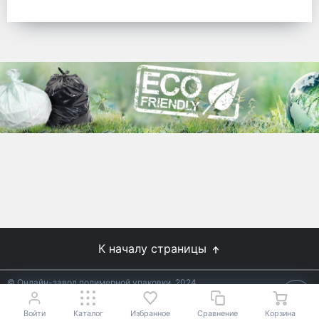
готовых решений для предприятий по
упаковке, и сегодня мы перешли в
раздел производства товаров онлайн
для Вас, по ценам производства.
Используйте готовые решения от
лидеров отрасли.
WhitePack
8 (495) 204-18-49
info@whitepack.ru
К началу страницы
© Онлайн-завод полимерной упаковки, 2024
Не является публичной офертой.
Условия уточняйте у
18+
менеджеров.
Войти
Каталог
Избранное
Сравнение
Корзина