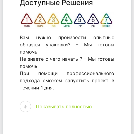
Доступные Решения
Вам нужно произвести опытные
образцы упаковки? – Мы готовы
помочь.
Не знаете с чего начать ? - Мы готовы
помочь.
При помощи профессионального
подхода сможем запустить проект в
течении 1 дня.
WhitePack - перерабатываем пластик.
Показывать полностью
Мы принимали самое активное
участие в становлении этого рынка в
России и странах СНГ. Наши
товары были первыми в каталоге