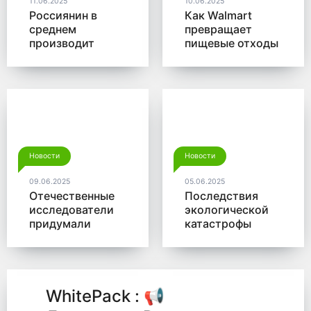
11.06.2025
10.06.2025
Россиянин в
Как Walmart
среднем
превращает
производит
пищевые отходы
больше 350 кг
в доходы
мусора в год
Новости
Новости
09.06.2025
05.06.2025
Отечественные
Последствия
исследователи
экологической
придумали
катастрофы
новый способ
помогут убрать
для утилизации
микробы от
древесины
Роснано
WhitePack : 📢