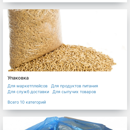
Упаковка
Для маркетплейсов
Для продуктов питания
Для служб доставки
Для сыпучих товаров
Для текстиля
Мешки
Пакеты
Пленка
Всего 10 категорий
Промышленная упаковка
Прочая полиэтиленовая упаковка