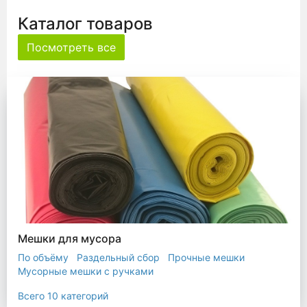
Каталог товаров
Посмотреть все
Мешки для мусора
По объёму
Раздельный сбор
Прочные мешки
Мусорные мешки с ручками
Мешки для евроконтейнера
Мешки с ушками
Всего 10 категорий
Прозрачные мешки
Биоразлагаемые мешки