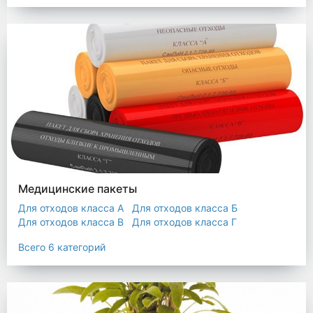
Мешки строительные
Мешок для листьев
Медицинские пакеты
Для отходов класса А
Для отходов класса Б
Для отходов класса В
Для отходов класса Г
Для отходов класса Д
Всего 6 категорий
Пакеты термостойкие для утилизатора