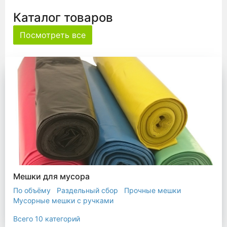
Каталог товаров
Посмотреть все
Мешки для мусора
По объёму
Раздельный сбор
Прочные мешки
Мусорные мешки с ручками
Мешки для евроконтейнера
Мешки с ушками
Всего 10 категорий
Прозрачные мешки
Биоразлагаемые мешки