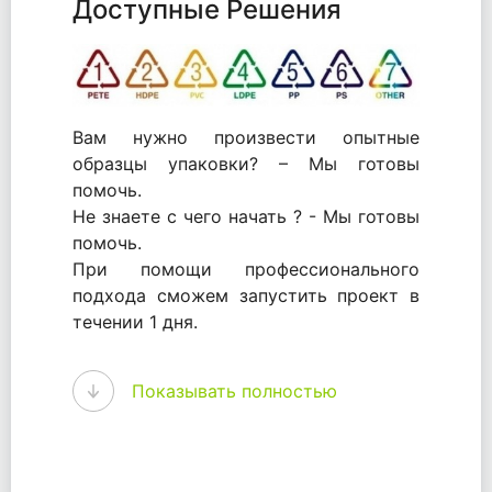
Доступные Решения
Вам нужно произвести опытные
образцы упаковки? – Мы готовы
помочь.
Не знаете с чего начать ? - Мы готовы
помочь.
При помощи профессионального
подхода сможем запустить проект в
течении 1 дня.
WhitePack - перерабатываем пластик.
Показывать полностью
Мы принимали самое активное
участие в становлении этого рынка в
России и странах СНГ. Наши
товары были первыми в каталоге