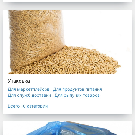
Упаковка
Для маркетплейсов
Для продуктов питания
Для служб доставки
Для сыпучих товаров
Для текстиля
Мешки
Пакеты
Пленка
Всего 10 категорий
Промышленная упаковка
Прочая полиэтиленовая упаковка