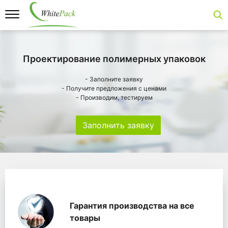
Проектирование полимерных упаковок
- Заполните заявку
- Получите предложения с ценами
- Производим, тестируем
Заполнить заявку
Особенности
Главная
Главные банеры
WhitePack переработк
Гарантия производства на все
товары