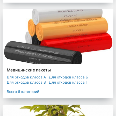
Мешки строительные
Мешок для листьев
Медицинские пакеты
Для отходов класса А
Для отходов класса Б
Для отходов класса В
Для отходов класса Г
Для отходов класса Д
Всего 6 категорий
Пакеты термостойкие для утилизатора