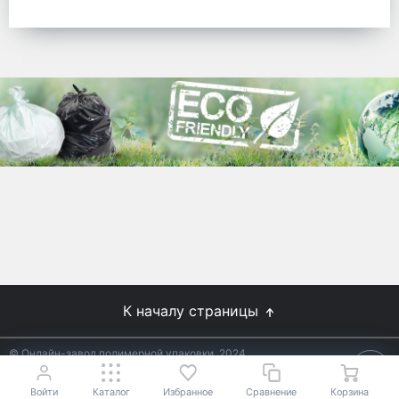
готовых решений для предприятий по
упаковке, и сегодня мы перешли в
раздел производства товаров онлайн
для Вас, по ценам производства.
Используйте готовые решения от
лидеров отрасли.
WhitePack
8 (495) 204-18-49
info@whitepack.ru
К началу страницы
© Онлайн-завод полимерной упаковки, 2024
Не является публичной офертой.
Условия уточняйте у
18+
менеджеров.
Войти
Каталог
Избранное
Сравнение
Корзина