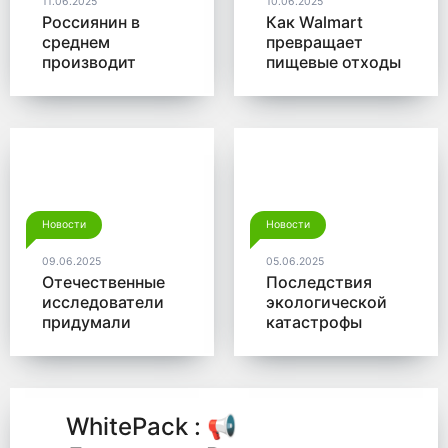
11.06.2025
10.06.2025
Россиянин в
Как Walmart
среднем
превращает
производит
пищевые отходы
больше 350 кг
в доходы
мусора в год
Новости
Новости
09.06.2025
05.06.2025
Отечественные
Последствия
исследователи
экологической
придумали
катастрофы
новый способ
помогут убрать
для утилизации
микробы от
древесины
Роснано
WhitePack : 📢