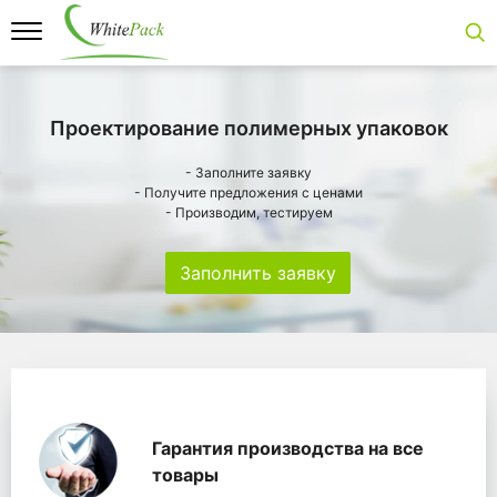
Проектирование полимерных упаковок
- Заполните заявку
- Получите предложения с ценами
- Производим, тестируем
Заполнить заявку
Особенности
Главная
Главные банеры
WhitePack переработк
Гарантия производства на все
товары