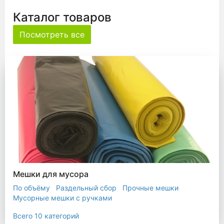
Каталог товаров
Посмотреть все
Мешки для мусора
По объёму
Раздельный сбор
Прочные мешки
Мусорные мешки с ручками
Мешки для евроконтейнера
Мешки с ушками
Всего 10 категорий
Прозрачные мешки
Биоразлагаемые мешки