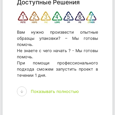
Доступные Решения
Вам нужно произвести опытные
образцы упаковки? – Мы готовы
помочь.
Не знаете с чего начать ? - Мы готовы
помочь.
При помощи профессионального
подхода сможем запустить проект в
течении 1 дня.
WhitePack - перерабатываем пластик.
Показывать полностью
Мы принимали самое активное
участие в становлении этого рынка в
России и странах СНГ. Наши
товары были первыми в каталоге