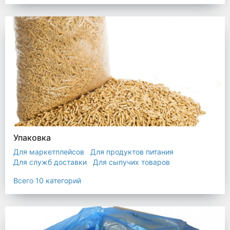
Упаковка
Для маркетплейсов
Для продуктов питания
Для служб доставки
Для сыпучих товаров
Для текстиля
Мешки
Пакеты
Пленка
Всего 10 категорий
Промышленная упаковка
Прочая полиэтиленовая упаковка