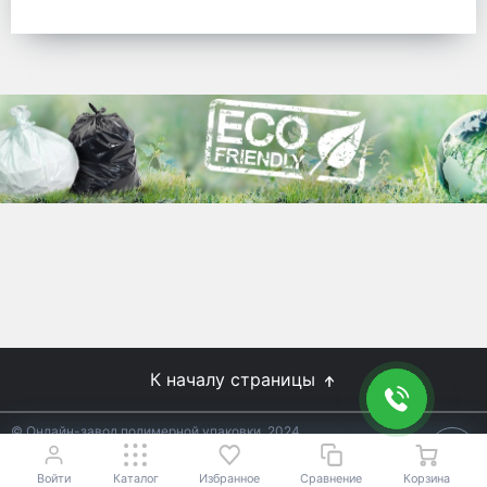
готовых решений для предприятий по
упаковке, и сегодня мы перешли в
раздел производства товаров онлайн
для Вас, по ценам производства.
Используйте готовые решения от
лидеров отрасли.
WhitePack
8 (495) 204-18-49
info@whitepack.ru
К началу страницы
© Онлайн-завод полимерной упаковки, 2024
Не является публичной офертой.
Условия уточняйте у
18+
менеджеров.
Войти
Каталог
Избранное
Сравнение
Корзина