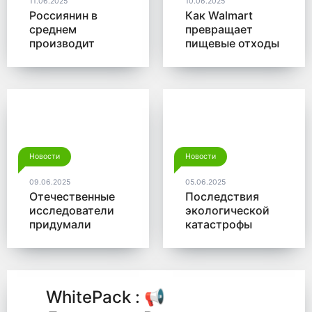
11.06.2025
10.06.2025
Россиянин в
Как Walmart
среднем
превращает
производит
пищевые отходы
больше 350 кг
в доходы
мусора в год
Новости
Новости
09.06.2025
05.06.2025
Отечественные
Последствия
исследователи
экологической
придумали
катастрофы
новый способ
помогут убрать
для утилизации
микробы от
древесины
Роснано
WhitePack : 📢