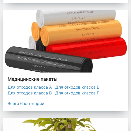
Мешки строительные
Мешок для листьев
Медицинские пакеты
Для отходов класса А
Для отходов класса Б
Для отходов класса В
Для отходов класса Г
Для отходов класса Д
Всего 6 категорий
Пакеты термостойкие для утилизатора