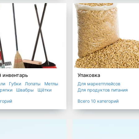
остойкие для утилизатора
 инвентарь
Упаковка
бли
Губки
Лопаты
Метлы
Для маркетплейсов
ряпки
Швабры
Щётки
Для продуктов питания
Для служб доставки
егорий
Всего 10 категорий
Для сыпучих товаров
Для 
Мешки
Пакеты
Пленка
Промышленная упаковка
Прочая полиэтиленовая упа