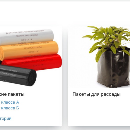
ие пакеты
Пакеты для рассады
 класса А
 класса Б
 класса В
егорий
 класса Г
 класса Д