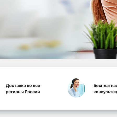
а полиэтилена, произ
Доставка во все
Бесплатна
регионы России
консульта