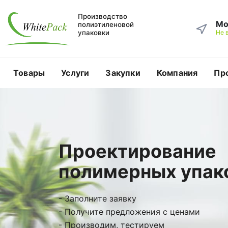
Производство
Мо
полиэтиленовой
упаковки
Не 
Товары
Услуги
Закупки
Компания
Пр
Проектирование
полимерных упак
- Заполните заявку
- Получите предложения с ценами
- Производим, тестируем