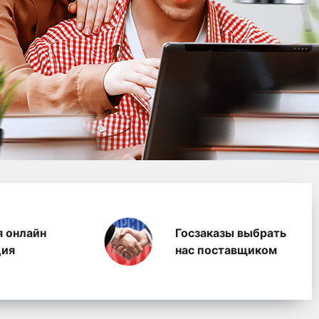
водство полимерных п
я онлайн
Госзаказы выбрать
ция
нас поставщиком