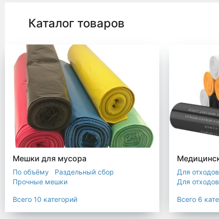
Каталог товаров
Мешки для мусора
Медицинск
По объёму
Раздельный сбор
Для отходов
Прочные мешки
Для отходов
Мусорные мешки с ручками
Для отходов
Всего 10 категорий
Всего 6 кат
Мешки для евроконтейнера
Для отходов
Мешки с ушками
Прозрачные мешки
Для отходов