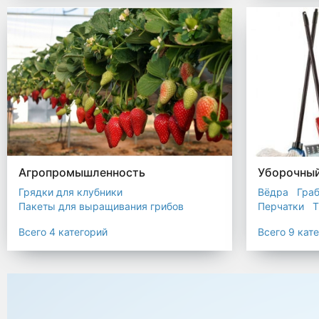
Биоразлагаемые мешки
Пакеты терм
Мешки строительные
Мешок для листьев
Агропромышленность
Уборочный
Грядки для клубники
Вёдра
Гра
Пакеты для выращивания грибов
Перчатки
Т
Пакет для саженцев
Всего 4 категорий
Всего 9 кат
Мульчирующая пленка