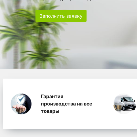
Заполнить заявку
Особенности
Главная
Главные банеры
WhitePack переработк
Гарантия
производства на все
товары