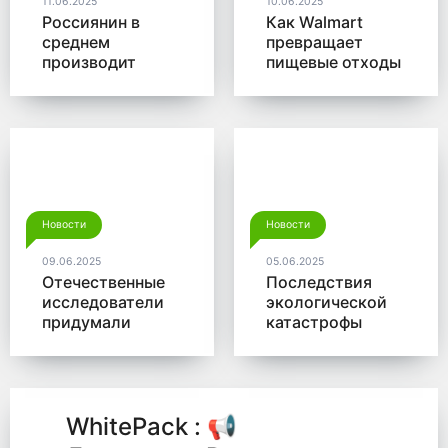
11.06.2025
10.06.2025
Россиянин в
Как Walmart
среднем
превращает
производит
пищевые отходы
больше 350 кг
в доходы
мусора в год
Новости
Новости
09.06.2025
05.06.2025
Отечественные
Последствия
исследователи
экологической
придумали
катастрофы
новый способ
помогут убрать
для утилизации
микробы от
древесины
Роснано
WhitePack : 📢