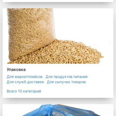
Упаковка
Для маркетплейсов
Для продуктов питания
Для служб доставки
Для сыпучих товаров
Для текстиля
Мешки
Пакеты
Пленка
Всего 10 категорий
Промышленная упаковка
Прочая полиэтиленовая упаковка