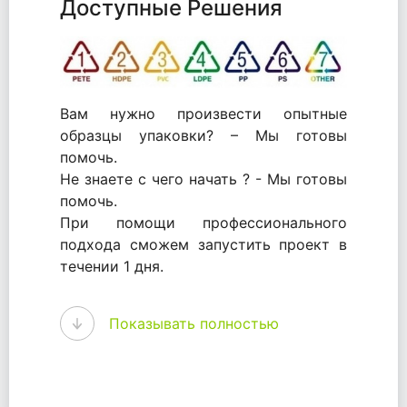
Доступные Решения
Вам нужно произвести опытные
образцы упаковки? – Мы готовы
помочь.
Не знаете с чего начать ? - Мы готовы
помочь.
При помощи профессионального
подхода сможем запустить проект в
течении 1 дня.
WhitePack - перерабатываем пластик.
Показывать полностью
Мы принимали самое активное
участие в становлении этого рынка в
России и странах СНГ. Наши
товары были первыми в каталоге