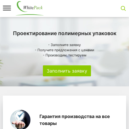
Проектирование полимерных упаковок
- Заполните заявку
- Получите предложения с ценами
- Производим, тестируем
Заполнить заявку
Особенности
Главная
Главные банеры
WhitePack переработк
Гарантия производства на все
товары