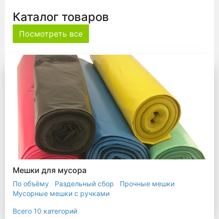
Каталог товаров
Посмотреть все
Мешки для мусора
По объёму
Раздельный сбор
Прочные мешки
Мусорные мешки с ручками
Мешки для евроконтейнера
Мешки с ушками
Всего 10 категорий
Прозрачные мешки
Биоразлагаемые мешки