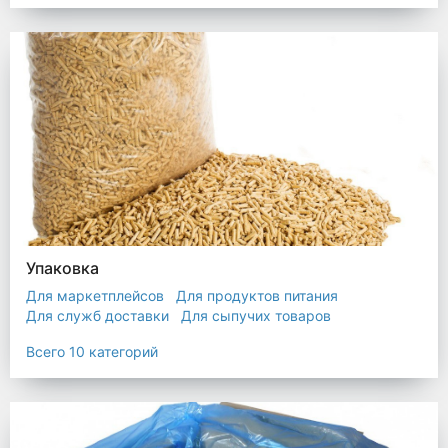
Упаковка
Для маркетплейсов
Для продуктов питания
Для служб доставки
Для сыпучих товаров
Для текстиля
Мешки
Пакеты
Пленка
Всего 10 категорий
Промышленная упаковка
Прочая полиэтиленовая упаковка