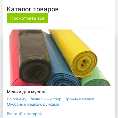
Каталог товаров
Посмотреть все
Мешки для мусора
По объёму
Раздельный сбор
Прочные мешки
Мусорные мешки с ручками
Мешки для евроконтейнера
Мешки с ушками
Всего 10 категорий
Прозрачные мешки
Биоразлагаемые мешки