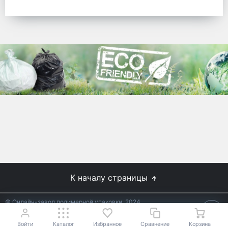
готовых решений для предприятий по
упаковке, и сегодня мы перешли в
раздел производства товаров онлайн
для Вас, по ценам производства.
Используйте готовые решения от
лидеров отрасли.
WhitePack
8 (495) 204-18-49
info@whitepack.ru
К началу страницы
© Онлайн-завод полимерной упаковки, 2024
Не является публичной офертой.
Условия уточняйте у
18+
менеджеров.
Войти
Каталог
Избранное
Сравнение
Корзина