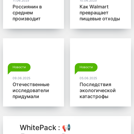
11.06.2025
10.06.2025
Россиянин в
Как Walmart
среднем
превращает
производит
пищевые отходы
больше 350 кг
в доходы
мусора в год
Новости
Новости
09.06.2025
05.06.2025
Отечественные
Последствия
исследователи
экологической
придумали
катастрофы
новый способ
помогут убрать
для утилизации
микробы от
древесины
Роснано
WhitePack : 📢