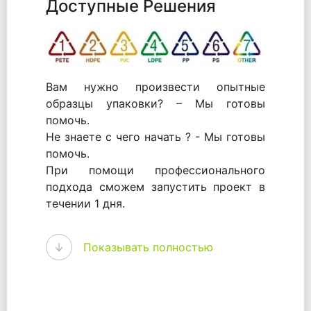
Доступные Решения
Вам нужно произвести опытные
образцы упаковки? – Мы готовы
помочь.
Не знаете с чего начать ? - Мы готовы
помочь.
При помощи профессионального
подхода сможем запустить проект в
течении 1 дня.
WhitePack - перерабатываем пластик.
Показывать полностью
Мы принимали самое активное
участие в становлении этого рынка в
России и странах СНГ. Наши
товары были первыми в каталоге