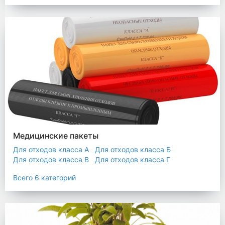
Мешки строительные
Мешок для листьев
Медицинские пакеты
Для отходов класса А
Для отходов класса Б
Для отходов класса В
Для отходов класса Г
Для отходов класса Д
Всего 6 категорий
Пакеты термостойкие для утилизатора