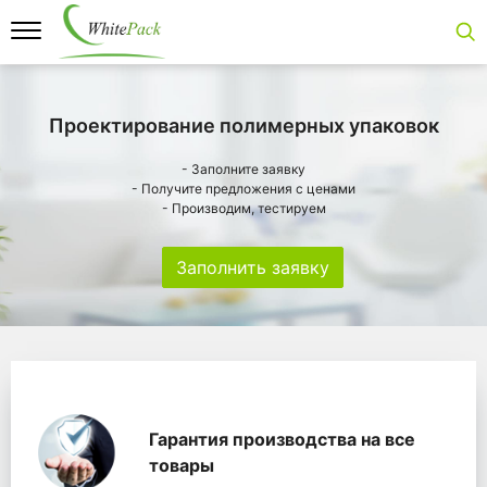
Проектирование полимерных упаковок
- Заполните заявку
- Получите предложения с ценами
- Производим, тестируем
Заполнить заявку
Особенности
Главная
Главные банеры
WhitePack переработк
Гарантия производства на все
товары