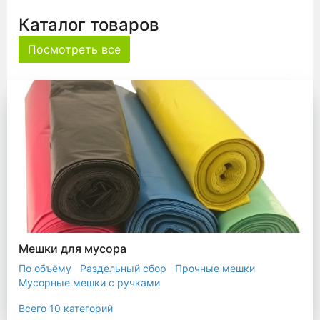
Каталог товаров
Посмотреть все
Мешки для мусора
По объёму
Раздельный сбор
Прочные мешки
Мусорные мешки с ручками
Мешки для евроконтейнера
Мешки с ушками
Всего 10 категорий
Прозрачные мешки
Биоразлагаемые мешки