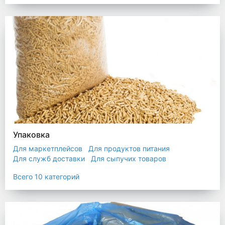
Упаковка
Для маркетплейсов
Для продуктов питания
Для служб доставки
Для сыпучих товаров
Для текстиля
Мешки
Пакеты
Пленка
Всего 10 категорий
Промышленная упаковка
Прочая полиэтиленовая упаковка