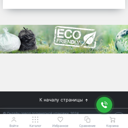
готовых решений для предприятий по
упаковке, и сегодня мы перешли в
раздел производства товаров онлайн
для Вас, по ценам производства.
Используйте готовые решения от
лидеров отрасли.
WhitePack
8 (495) 204-18-49
info@whitepack.ru
К началу страницы
© Онлайн-завод полимерной упаковки, 2024
Не является публичной офертой.
Условия уточняйте у
18+
менеджеров.
Войти
Каталог
Избранное
Сравнение
Корзина