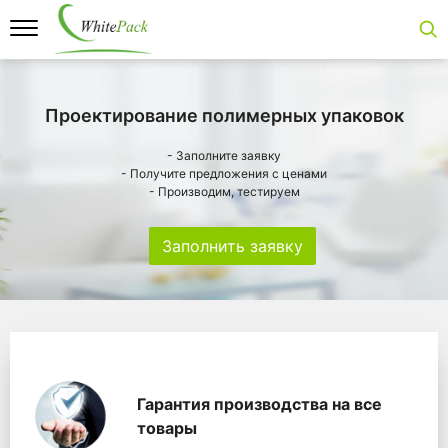
Проектирование полимерных упаковок
- Заполните заявку
- Получите предложения с ценами
- Производим, тестируем
Заполнить заявку
Особенности
Главная
Главные банеры
WhitePack переработк
Гарантия производства на все
товары