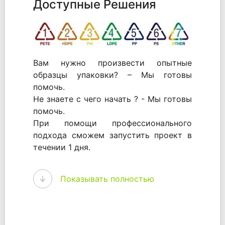
Доступные Решения
Вам нужно произвести опытные
образцы упаковки? – Мы готовы
помочь.
Не знаете с чего начать ? - Мы готовы
помочь.
При помощи профессионального
подхода сможем запустить проект в
течении 1 дня.
WhitePack - перерабатываем пластик.
Показывать полностью
Мы принимали самое активное
участие в становлении этого рынка в
России и странах СНГ. Наши
товары были первыми в каталоге