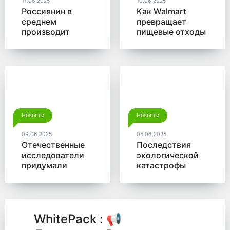
11.06.2025
10.06.2025
Россиянин в
Как Walmart
среднем
превращает
производит
пищевые отходы
больше 350 кг
в доходы
мусора в год
Новости
Новости
09.06.2025
05.06.2025
Отечественные
Последствия
исследователи
экологической
придумали
катастрофы
новый способ
помогут убрать
для утилизации
микробы от
древесины
Роснано
WhitePack : 📢