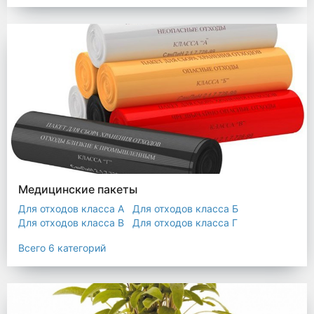
Мешки строительные
Мешок для листьев
Медицинские пакеты
Для отходов класса А
Для отходов класса Б
Для отходов класса В
Для отходов класса Г
Для отходов класса Д
Всего 6 категорий
Пакеты термостойкие для утилизатора