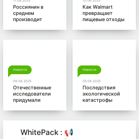
11.06.2025
10.06.2025
Россиянин в
Как Walmart
среднем
превращает
производит
пищевые отходы
больше 350 кг
в доходы
мусора в год
Новости
Новости
09.06.2025
05.06.2025
Отечественные
Последствия
исследователи
экологической
придумали
катастрофы
новый способ
помогут убрать
для утилизации
микробы от
древесины
Роснано
WhitePack : 📢