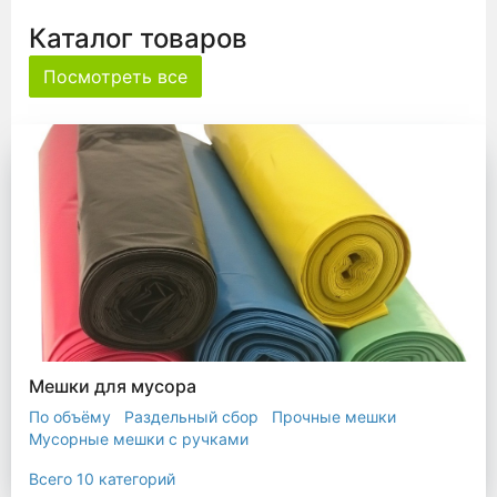
Каталог товаров
Посмотреть все
Мешки для мусора
По объёму
Раздельный сбор
Прочные мешки
Мусорные мешки с ручками
Мешки для евроконтейнера
Мешки с ушками
Всего 10 категорий
Прозрачные мешки
Биоразлагаемые мешки