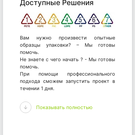
Доступные Решения
Вам нужно произвести опытные
образцы упаковки? – Мы готовы
помочь.
Не знаете с чего начать ? - Мы готовы
помочь.
При помощи профессионального
подхода сможем запустить проект в
течении 1 дня.
WhitePack - перерабатываем пластик.
Показывать полностью
Мы принимали самое активное
участие в становлении этого рынка в
России и странах СНГ. Наши
товары были первыми в каталоге