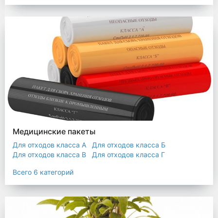
Мешки строительные
Мешок для листьев
Медицинские пакеты
Для отходов класса А
Для отходов класса Б
Для отходов класса В
Для отходов класса Г
Для отходов класса Д
Всего 6 категорий
Пакеты термостойкие для утилизатора