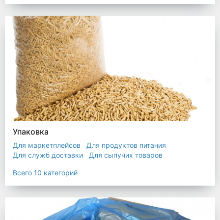
Упаковка
Для маркетплейсов
Для продуктов питания
Для служб доставки
Для сыпучих товаров
Для текстиля
Мешки
Пакеты
Пленка
Всего 10 категорий
Промышленная упаковка
Прочая полиэтиленовая упаковка