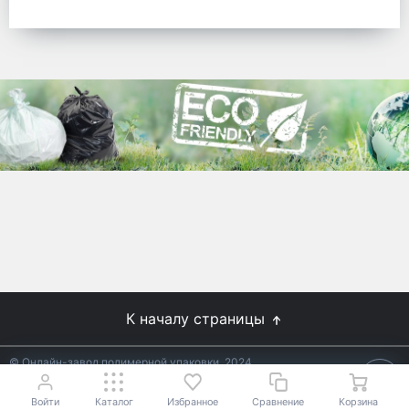
готовых решений для предприятий по
упаковке, и сегодня мы перешли в
раздел производства товаров онлайн
для Вас, по ценам производства.
Используйте готовые решения от
лидеров отрасли.
WhitePack
8 (495) 204-18-49
info@whitepack.ru
К началу страницы
© Онлайн-завод полимерной упаковки, 2024
Не является публичной офертой.
Условия уточняйте у
18+
менеджеров.
Войти
Каталог
Избранное
Сравнение
Корзина