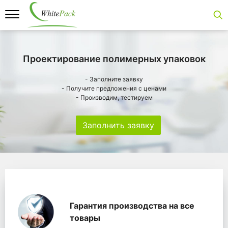
Проектирование полимерных упаковок
- Заполните заявку
- Получите предложения с ценами
- Производим, тестируем
Заполнить заявку
Особенности
Главная
Главные банеры
WhitePack переработк
Гарантия производства на все
товары