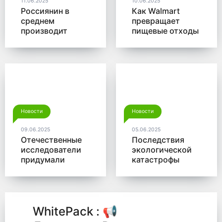
11.06.2025
10.06.2025
Россиянин в
Как Walmart
среднем
превращает
производит
пищевые отходы
больше 350 кг
в доходы
мусора в год
Новости
Новости
09.06.2025
05.06.2025
Отечественные
Последствия
исследователи
экологической
придумали
катастрофы
новый способ
помогут убрать
для утилизации
микробы от
древесины
Роснано
WhitePack : 📢