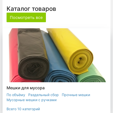
Каталог товаров
Посмотреть все
Мешки для мусора
По объёму
Раздельный сбор
Прочные мешки
Мусорные мешки с ручками
Мешки для евроконтейнера
Мешки с ушками
Всего 10 категорий
Прозрачные мешки
Биоразлагаемые мешки