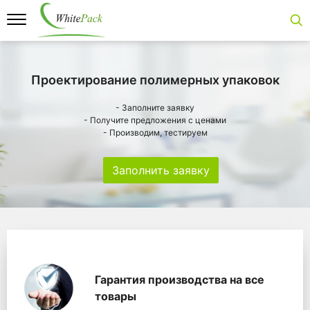
Проектирование полимерных упаковок
- Заполните заявку
- Получите предложения с ценами
- Производим, тестируем
Заполнить заявку
Особенности
Главная
Главные банеры
WhitePack переработк
Гарантия производства на все
товары