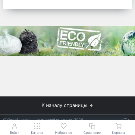
готовых решений для предприятий по
упаковке, и сегодня мы перешли в
раздел производства товаров онлайн
для Вас, по ценам производства.
Используйте готовые решения от
лидеров отрасли.
WhitePack
8 (495) 204-18-49
info@whitepack.ru
К началу страницы
© Онлайн-завод полимерной упаковки, 2024
Не является публичной офертой.
Условия уточняйте у
18+
менеджеров.
Войти
Каталог
Избранное
Сравнение
Корзина