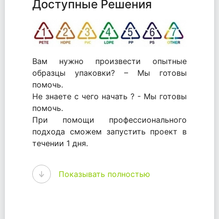
Доступные Решения
Вам нужно произвести опытные
образцы упаковки? – Мы готовы
помочь.
Не знаете с чего начать ? - Мы готовы
помочь.
При помощи профессионального
подхода сможем запустить проект в
течении 1 дня.
WhitePack - перерабатываем пластик.
Показывать полностью
Мы принимали самое активное
участие в становлении этого рынка в
России и странах СНГ. Наши
товары были первыми в каталоге