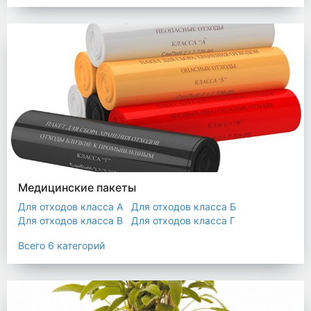
Мешки строительные
Мешок для листьев
Медицинские пакеты
Для отходов класса А
Для отходов класса Б
Для отходов класса В
Для отходов класса Г
Для отходов класса Д
Всего 6 категорий
Пакеты термостойкие для утилизатора