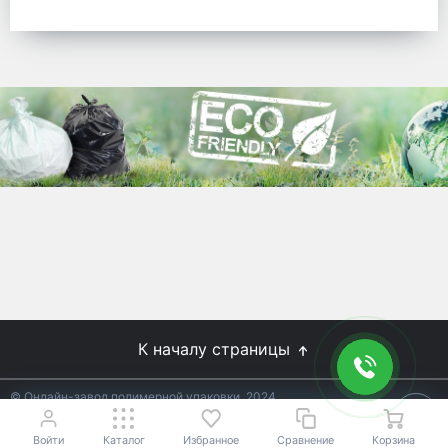
готовых решений для предприятий по
упаковке, и сегодня мы перешли в
раздел производства товаров онлайн
для Вас, по ценам производства.
Используйте готовые решения от
лидеров отрасли.
WhitePack
8 (495) 204-18-49
info@whitepack.ru
К началу страницы
© Онлайн-завод полимерной упаковки, 2024
Не является публичной офертой.
Условия уточняйте у
18+
менеджеров.
Войти
Каталог
Избранное
Сравнение
Корзина