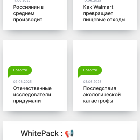
11.06.2025
10.06.2025
Россиянин в
Как Walmart
среднем
превращает
производит
пищевые отходы
больше 350 кг
в доходы
мусора в год
Новости
Новости
09.06.2025
05.06.2025
Отечественные
Последствия
исследователи
экологической
придумали
катастрофы
новый способ
помогут убрать
для утилизации
микробы от
древесины
Роснано
WhitePack : 📢