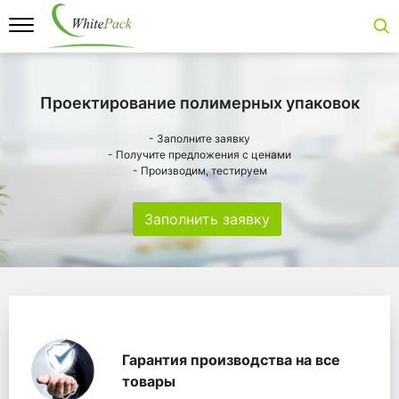
Проектирование полимерных упаковок
- Заполните заявку
- Получите предложения с ценами
- Производим, тестируем
Заполнить заявку
Особенности
Главная
Главные банеры
WhitePack переработк
Гарантия производства на все
товары