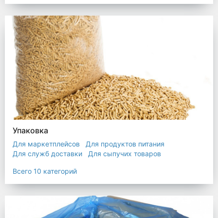
Упаковка
Для маркетплейсов
Для продуктов питания
Для служб доставки
Для сыпучих товаров
Для текстиля
Мешки
Пакеты
Пленка
Всего 10 категорий
Промышленная упаковка
Прочая полиэтиленовая упаковка