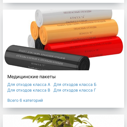
Мешки строительные
Мешок для листьев
Медицинские пакеты
Для отходов класса А
Для отходов класса Б
Для отходов класса В
Для отходов класса Г
Для отходов класса Д
Всего 6 категорий
Пакеты термостойкие для утилизатора