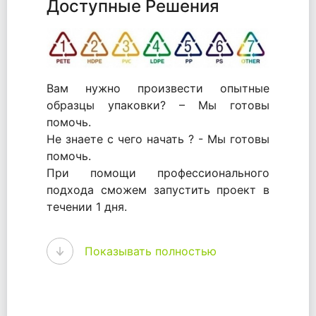
Доступные Решения
Вам нужно произвести опытные
образцы упаковки? – Мы готовы
помочь.
Не знаете с чего начать ? - Мы готовы
помочь.
При помощи профессионального
подхода сможем запустить проект в
течении 1 дня.
WhitePack - перерабатываем пластик.
Показывать полностью
Мы принимали самое активное
участие в становлении этого рынка в
России и странах СНГ. Наши
товары были первыми в каталоге