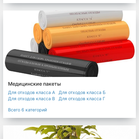
Мешки строительные
Мешок для листьев
Медицинские пакеты
Для отходов класса А
Для отходов класса Б
Для отходов класса В
Для отходов класса Г
Для отходов класса Д
Всего 6 категорий
Пакеты термостойкие для утилизатора