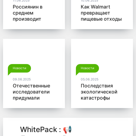
11.06.2025
10.06.2025
Россиянин в
Как Walmart
среднем
превращает
производит
пищевые отходы
больше 350 кг
в доходы
мусора в год
Новости
Новости
09.06.2025
05.06.2025
Отечественные
Последствия
исследователи
экологической
придумали
катастрофы
новый способ
помогут убрать
для утилизации
микробы от
древесины
Роснано
WhitePack : 📢