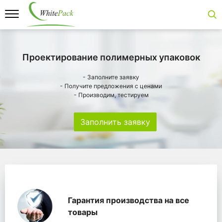
Проектирование полимерных упаковок
- Заполните заявку
- Получите предложения с ценами
- Производим, тестируем
Заполнить заявку
Особенности
Главная
Главные банеры
WhitePack переработк
Гарантия производства на все
товары