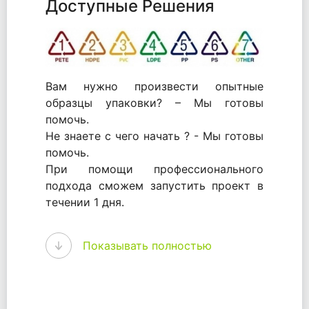
Доступные Решения
Вам нужно произвести опытные
образцы упаковки? – Мы готовы
помочь.
Не знаете с чего начать ? - Мы готовы
помочь.
При помощи профессионального
подхода сможем запустить проект в
течении 1 дня.
WhitePack - перерабатываем пластик.
Показывать полностью
Мы принимали самое активное
участие в становлении этого рынка в
России и странах СНГ. Наши
товары были первыми в каталоге