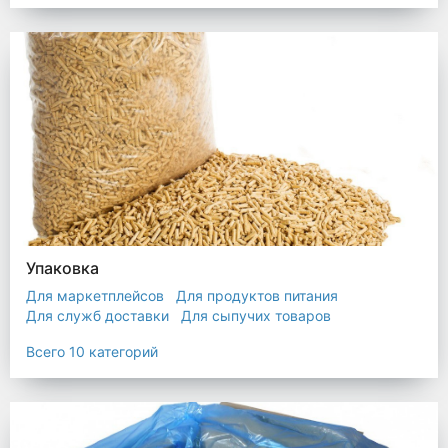
Упаковка
Для маркетплейсов
Для продуктов питания
Для служб доставки
Для сыпучих товаров
Для текстиля
Мешки
Пакеты
Пленка
Всего 10 категорий
Промышленная упаковка
Прочая полиэтиленовая упаковка