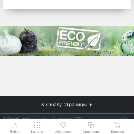
готовых решений для предприятий по
упаковке, и сегодня мы перешли в
раздел производства товаров онлайн
для Вас, по ценам производства.
Используйте готовые решения от
лидеров отрасли.
WhitePack
8 (495) 204-18-49
info@whitepack.ru
К началу страницы
© Онлайн-завод полимерной упаковки, 2024
Не является публичной офертой.
Условия уточняйте у
18+
менеджеров.
Войти
Каталог
Избранное
Сравнение
Корзина