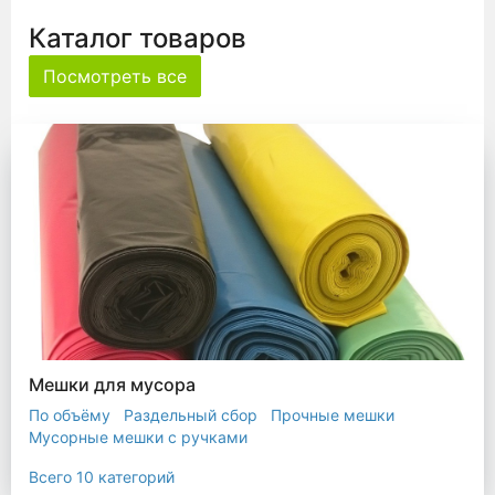
Каталог товаров
Посмотреть все
Мешки для мусора
По объёму
Раздельный сбор
Прочные мешки
Мусорные мешки с ручками
Мешки для евроконтейнера
Мешки с ушками
Всего 10 категорий
Прозрачные мешки
Биоразлагаемые мешки