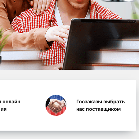
водство полимерных п
я онлайн
Госзаказы выбрать
ция
нас поставщиком