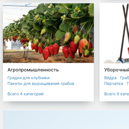
Биоразлагаемые мешки
Пакеты терм
Мешки строительные
Мешок для листьев
Агропромышленность
Уборочный
Грядки для клубники
Вёдра
Гра
Пакеты для выращивания грибов
Перчатки
Т
Пакет для саженцев
Всего 4 категорий
Всего 9 кат
Мульчирующая пленка