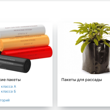
ие пакеты
Пакеты для рассады
 класса А
 класса Б
 класса В
егорий
 класса Г
 класса Д