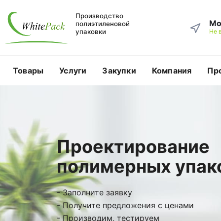
Производство
Мо
полиэтиленовой
упаковки
Не 
Товары
Услуги
Закупки
Компания
Пр
Проектирование
полимерных упак
- Заполните заявку
- Получите предложения с ценами
- Производим, тестируем