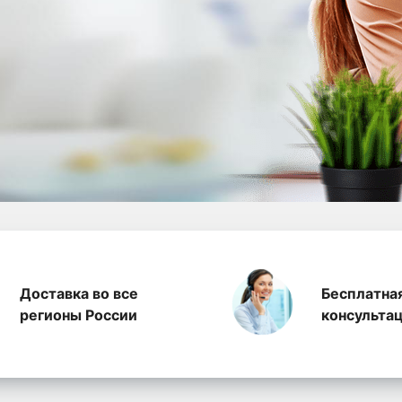
а полиэтилена, произ
Доставка во все
Бесплатна
регионы России
консульта