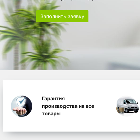
Заполнить заявку
Особенности
Главная
Главные банеры
WhitePack переработк
Гарантия
производства на все
товары