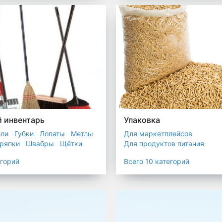
остойкие для утилизатора
 инвентарь
Упаковка
бли
Губки
Лопаты
Метлы
Для маркетплейсов
ряпки
Швабры
Щётки
Для продуктов питания
Для служб доставки
егорий
Всего 10 категорий
Для сыпучих товаров
Для 
Мешки
Пакеты
Пленка
Промышленная упаковка
Прочая полиэтиленовая упа