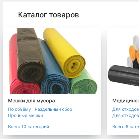
Каталог товаров
Мешки для мусора
Медицинск
По объёму
Раздельный сбор
Для отходов
Прочные мешки
Для отходов
Мусорные мешки с ручками
Для отходов
Всего 10 категорий
Всего 6 кат
Мешки для евроконтейнера
Для отходов
Мешки с ушками
Прозрачные мешки
Для отходов