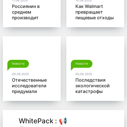
11.06.2025
10.06.2025
Россиянин в
Как Walmart
среднем
превращает
производит
пищевые отходы
больше 350 кг
в доходы
мусора в год
Новости
Новости
09.06.2025
05.06.2025
Отечественные
Последствия
исследователи
экологической
придумали
катастрофы
новый способ
помогут убрать
для утилизации
микробы от
древесины
Роснано
WhitePack : 📢