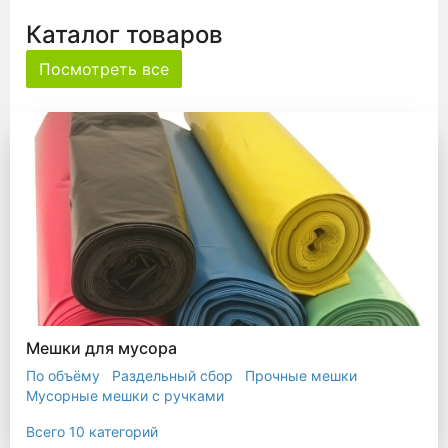
Каталог товаров
Посмотреть все
Мешки для мусора
По объёму
Раздельный сбор
Прочные мешки
Мусорные мешки с ручками
Мешки для евроконтейнера
Мешки с ушками
Всего 10 категорий
Прозрачные мешки
Биоразлагаемые мешки