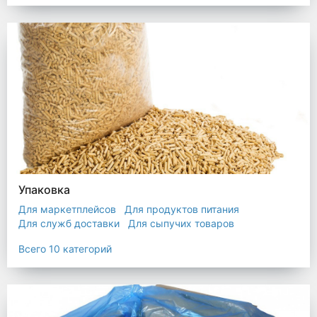
Упаковка
Для маркетплейсов
Для продуктов питания
Для служб доставки
Для сыпучих товаров
Для текстиля
Мешки
Пакеты
Пленка
Всего 10 категорий
Промышленная упаковка
Прочая полиэтиленовая упаковка