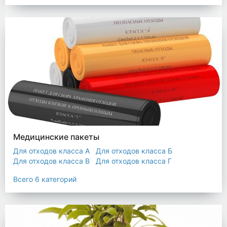
Мешки строительные
Мешок для листьев
Медицинские пакеты
Для отходов класса А
Для отходов класса Б
Для отходов класса В
Для отходов класса Г
Для отходов класса Д
Всего 6 категорий
Пакеты термостойкие для утилизатора