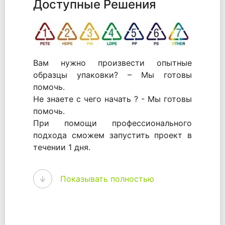
Доступные Решения
Вам нужно произвести опытные
образцы упаковки? – Мы готовы
помочь.
Не знаете с чего начать ? - Мы готовы
помочь.
При помощи профессионального
подхода сможем запустить проект в
течении 1 дня.
WhitePack - перерабатываем пластик.
Показывать полностью
Мы принимали самое активное
участие в становлении этого рынка в
России и странах СНГ. Наши
товары были первыми в каталоге