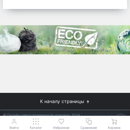
готовых решений для предприятий по
упаковке, и сегодня мы перешли в
раздел производства товаров онлайн
для Вас, по ценам производства.
Используйте готовые решения от
лидеров отрасли.
WhitePack
8 (495) 204-18-49
info@whitepack.ru
К началу страницы
© Онлайн-завод полимерной упаковки, 2024
Не является публичной офертой.
Условия уточняйте у
18+
менеджеров.
Войти
Каталог
Избранное
Сравнение
Корзина