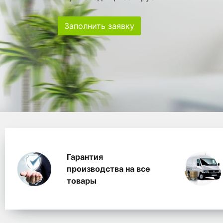
Заполнить заявку
Особенности
Главная
Главные банеры
WhitePack переработк
Гарантия
производства на все
товары