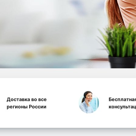
а полиэтилена, произ
Доставка во все
Бесплатна
регионы России
консульта