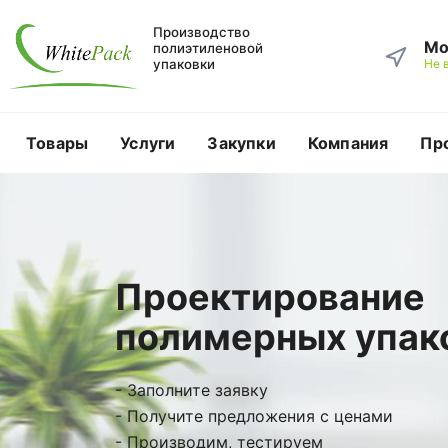
Производство
Мо
полиэтиленовой
упаковки
Не 
Товары
Услуги
Закупки
Компания
Пр
Проектирование
полимерных упак
- Заполните заявку
- Получите предложения с ценами
- Производим, тестируем