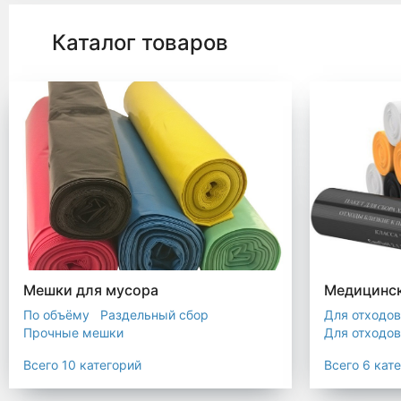
Каталог товаров
Мешки для мусора
Медицинск
По объёму
Раздельный сбор
Для отходов
Прочные мешки
Для отходов
Мусорные мешки с ручками
Для отходов
Всего 10 категорий
Всего 6 кат
Мешки для евроконтейнера
Для отходов
Мешки с ушками
Прозрачные мешки
Для отходов