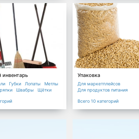
остойкие для утилизатора
 инвентарь
Упаковка
бли
Губки
Лопаты
Метлы
Для маркетплейсов
ряпки
Швабры
Щётки
Для продуктов питания
Для служб доставки
егорий
Всего 10 категорий
Для сыпучих товаров
Для 
Мешки
Пакеты
Пленка
Промышленная упаковка
Прочая полиэтиленовая упа