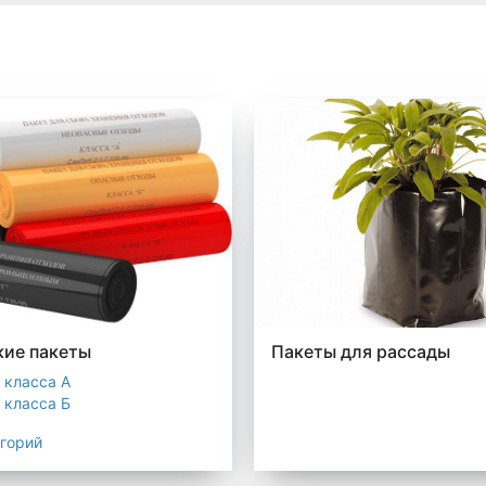
ие пакеты
Пакеты для рассады
 класса А
 класса Б
 класса В
егорий
 класса Г
 класса Д