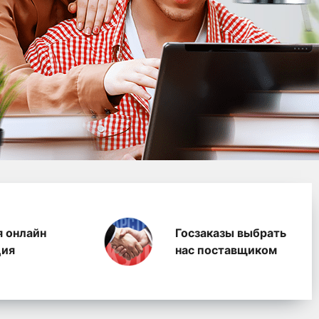
водство полимерных п
я онлайн
Госзаказы выбрать
ция
нас поставщиком