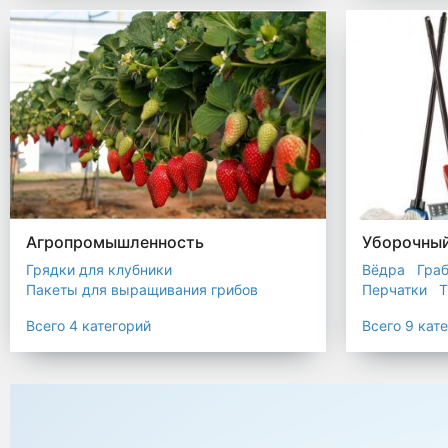
Биоразлагаемые мешки
Пакеты терм
Мешки строительные
Мешок для листьев
Агропромышленность
Уборочный
Грядки для клубники
Вёдра
Гра
Пакеты для выращивания грибов
Перчатки
Т
Пакет для саженцев
Всего 4 категорий
Всего 9 кат
Мульчирующая пленка