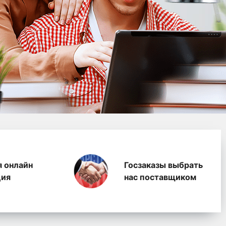
водство полимерных п
я онлайн
Госзаказы выбрать
ция
нас поставщиком