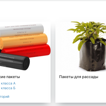
ие пакеты
Пакеты для рассады
 класса А
 класса Б
 класса В
егорий
 класса Г
 класса Д