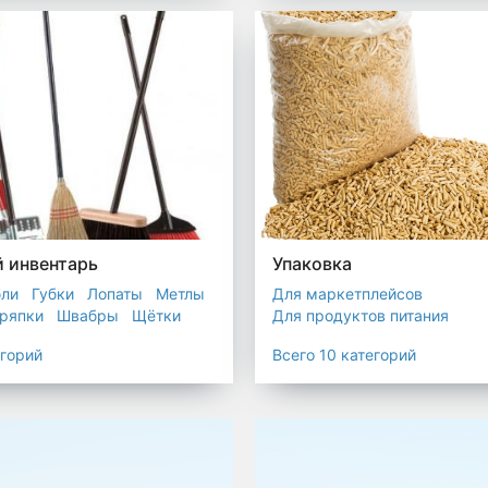
остойкие для утилизатора
 инвентарь
Упаковка
бли
Губки
Лопаты
Метлы
Для маркетплейсов
ряпки
Швабры
Щётки
Для продуктов питания
Для служб доставки
егорий
Всего 10 категорий
Для сыпучих товаров
Для 
Мешки
Пакеты
Пленка
Промышленная упаковка
Прочая полиэтиленовая упа