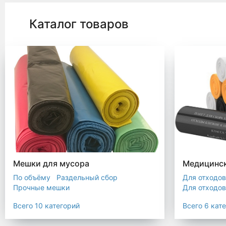
Каталог товаров
Мешки для мусора
Медицинск
По объёму
Раздельный сбор
Для отходов
Прочные мешки
Для отходов
Мусорные мешки с ручками
Для отходов
Всего 10 категорий
Всего 6 кат
Мешки для евроконтейнера
Для отходов
Мешки с ушками
Прозрачные мешки
Для отходов