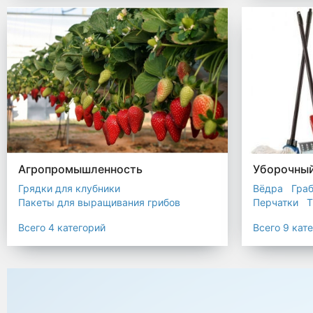
Биоразлагаемые мешки
Пакеты терм
Мешки строительные
Мешок для листьев
Агропромышленность
Уборочный
Грядки для клубники
Вёдра
Гра
Пакеты для выращивания грибов
Перчатки
Т
Пакет для саженцев
Всего 4 категорий
Всего 9 кат
Мульчирующая пленка