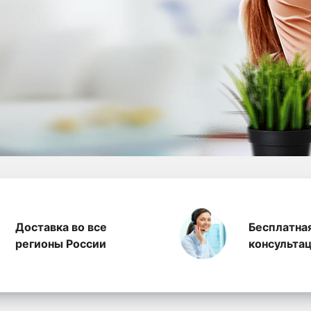
а полиэтилена, произ
Доставка во все
Бесплатна
регионы России
консульта