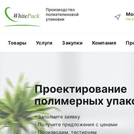
Производство
Мо
полиэтиленовой
упаковки
Не 
Товары
Услуги
Закупки
Компания
Пр
Проектирование
полимерных упак
- Заполните заявку
- Получите предложения с ценами
- Производим, тестируем