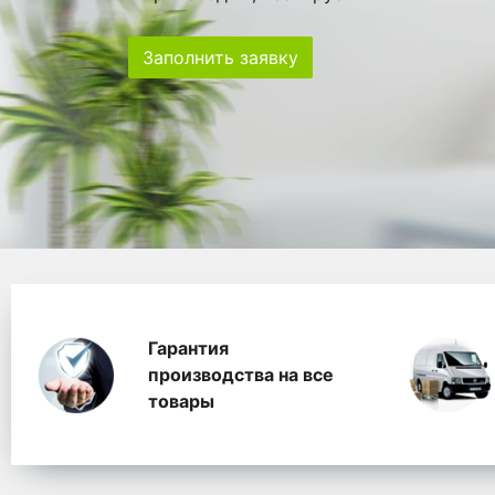
Заполнить заявку
Особенности
Главная
Главные банеры
WhitePack переработк
Гарантия
производства на все
товары