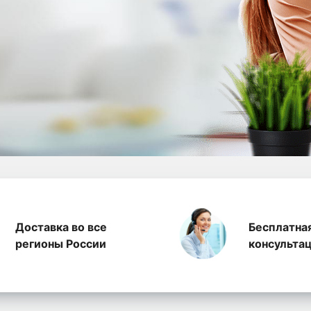
а полиэтилена, произ
Доставка во все
Бесплатна
регионы России
консульта