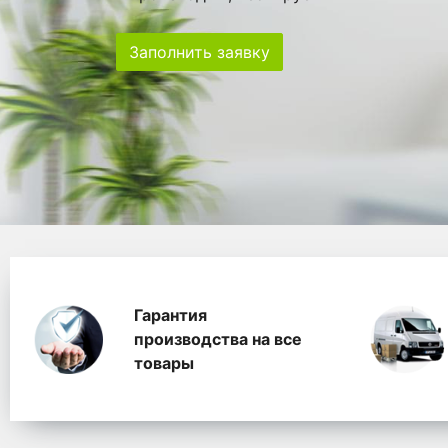
Заполнить заявку
Особенности
Главная
Главные банеры
WhitePack переработк
Гарантия
производства на все
товары