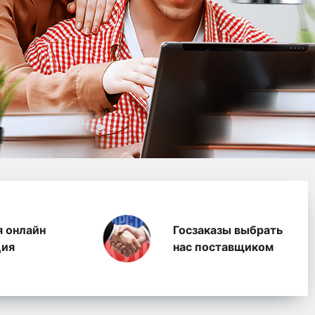
водство полимерных п
я онлайн
Госзаказы выбрать
ция
нас поставщиком