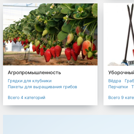
Биоразлагаемые мешки
Пакеты терм
Мешки строительные
Мешок для листьев
Агропромышленность
Уборочный
Грядки для клубники
Вёдра
Гра
Пакеты для выращивания грибов
Перчатки
Т
Пакет для саженцев
Всего 4 категорий
Всего 9 кат
Мульчирующая пленка