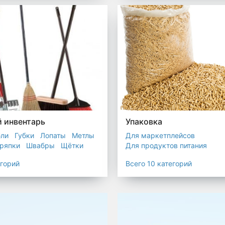
остойкие для утилизатора
 инвентарь
Упаковка
бли
Губки
Лопаты
Метлы
Для маркетплейсов
ряпки
Швабры
Щётки
Для продуктов питания
Для служб доставки
егорий
Всего 10 категорий
Для сыпучих товаров
Для 
Мешки
Пакеты
Пленка
Промышленная упаковка
Прочая полиэтиленовая упа