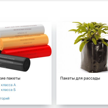
ие пакеты
Пакеты для рассады
 класса А
 класса Б
 класса В
егорий
 класса Г
 класса Д