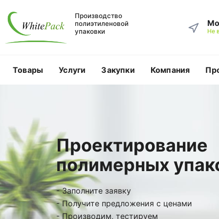
Производство
Мо
полиэтиленовой
упаковки
Не 
Товары
Услуги
Закупки
Компания
Пр
Проектирование
полимерных упак
- Заполните заявку
- Получите предложения с ценами
- Производим, тестируем