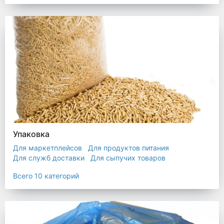
Упаковка
Для маркетплейсов
Для продуктов питания
Для служб доставки
Для сыпучих товаров
Для текстиля
Мешки
Пакеты
Пленка
Всего 10 категорий
Промышленная упаковка
Прочая полиэтиленовая упаковка