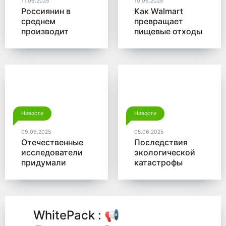
11.06.2025
10.06.2025
Россиянин в
Как Walmart
среднем
превращает
производит
пищевые отходы
больше 350 кг
в доходы
мусора в год
Новости
Новости
09.06.2025
05.06.2025
Отечественные
Последствия
исследователи
экологической
придумали
катастрофы
новый способ
помогут убрать
для утилизации
микробы от
древесины
Роснано
WhitePack : 📢