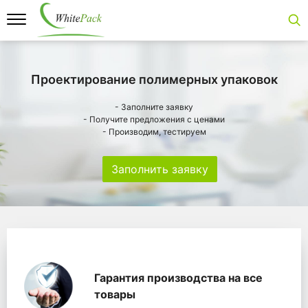
Проектирование полимерных упаковок
- Заполните заявку
- Получите предложения с ценами
- Производим, тестируем
Заполнить заявку
Особенности
Главная
Главные банеры
WhitePack переработк
Гарантия производства на все
товары