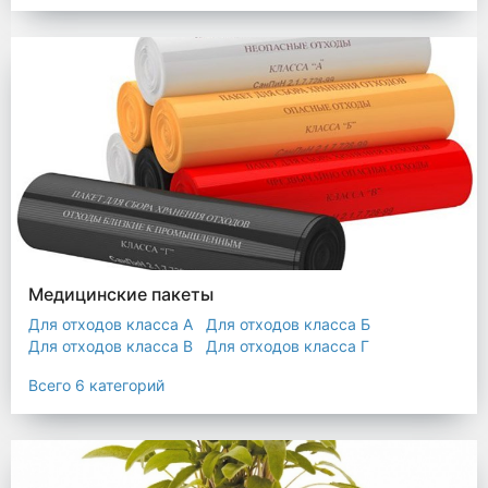
Мешки строительные
Мешок для листьев
Медицинские пакеты
Для отходов класса А
Для отходов класса Б
Для отходов класса В
Для отходов класса Г
Для отходов класса Д
Всего 6 категорий
Пакеты термостойкие для утилизатора