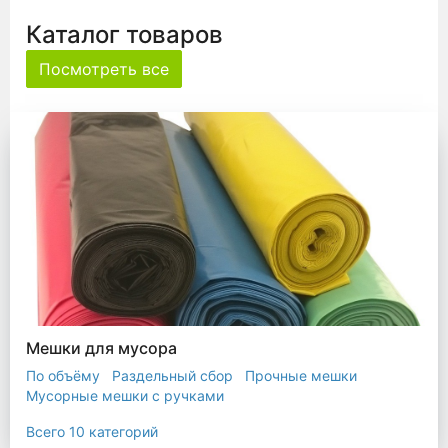
Каталог товаров
Посмотреть все
Мешки для мусора
По объёму
Раздельный сбор
Прочные мешки
Мусорные мешки с ручками
Мешки для евроконтейнера
Мешки с ушками
Всего 10 категорий
Прозрачные мешки
Биоразлагаемые мешки