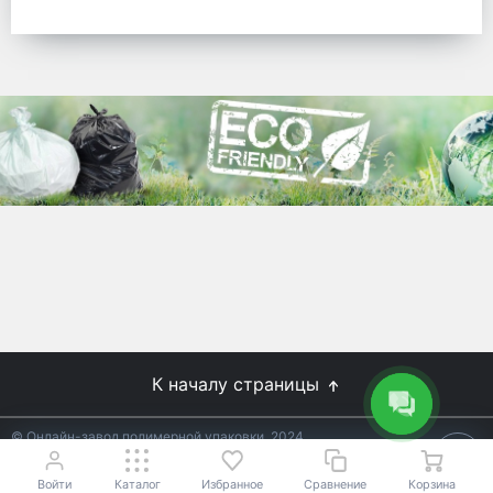
готовых решений для предприятий по
упаковке, и сегодня мы перешли в
раздел производства товаров онлайн
для Вас, по ценам производства.
Используйте готовые решения от
лидеров отрасли.
WhitePack
8 (495) 204-18-49
info@whitepack.ru
К началу страницы
© Онлайн-завод полимерной упаковки, 2024
Не является публичной офертой.
Условия уточняйте у
18+
менеджеров.
Войти
Каталог
Избранное
Сравнение
Корзина