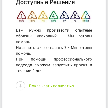
Доступные Решения
Вам нужно произвести опытные
образцы упаковки? – Мы готовы
помочь.
Не знаете с чего начать ? - Мы готовы
помочь.
При помощи профессионального
подхода сможем запустить проект в
течении 1 дня.
WhitePack - перерабатываем пластик.
Показывать полностью
Мы принимали самое активное
участие в становлении этого рынка в
России и странах СНГ. Наши
товары были первыми в каталоге