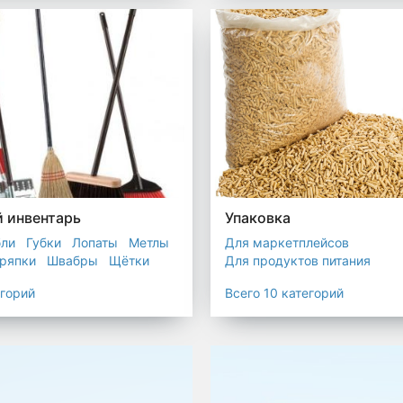
остойкие для утилизатора
 инвентарь
Упаковка
бли
Губки
Лопаты
Метлы
Для маркетплейсов
ряпки
Швабры
Щётки
Для продуктов питания
Для служб доставки
егорий
Всего 10 категорий
Для сыпучих товаров
Для 
Мешки
Пакеты
Пленка
Промышленная упаковка
Прочая полиэтиленовая упа