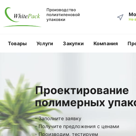
Производство
Мо
полиэтиленовой
упаковки
Не 
Товары
Услуги
Закупки
Компания
Пр
Проектирование
полимерных упак
- Заполните заявку
- Получите предложения с ценами
- Производим, тестируем