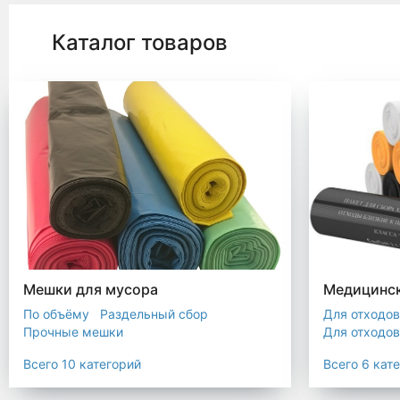
Каталог товаров
Мешки для мусора
Медицинск
По объёму
Раздельный сбор
Для отходов
Прочные мешки
Для отходов
Мусорные мешки с ручками
Для отходов
Всего 10 категорий
Всего 6 кат
Мешки для евроконтейнера
Для отходов
Мешки с ушками
Прозрачные мешки
Для отходов