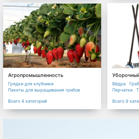
Биоразлагаемые мешки
Пакеты терм
Мешки строительные
Мешок для листьев
Агропромышленность
Уборочный
Грядки для клубники
Вёдра
Гра
Пакеты для выращивания грибов
Перчатки
Т
Пакет для саженцев
Всего 4 категорий
Всего 9 кат
Мульчирующая пленка