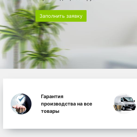
Заполнить заявку
Особенности
Главная
Главные банеры
WhitePack переработк
Гарантия
производства на все
товары