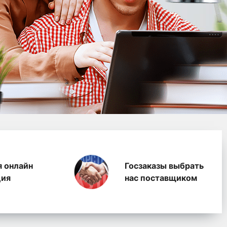
водство полимерных п
я онлайн
Госзаказы выбрать
ция
нас поставщиком