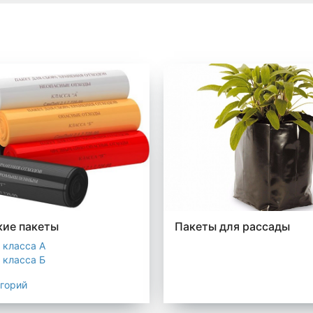
ие пакеты
Пакеты для рассады
 класса А
 класса Б
 класса В
егорий
 класса Г
 класса Д