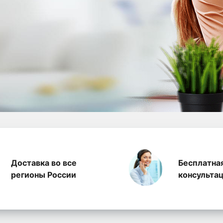
а полиэтилена, произ
Доставка во все
Бесплатна
регионы России
консульта