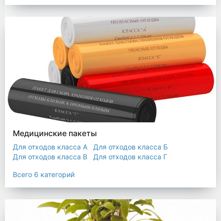
Мешки строительные
Мешок для листьев
Медицинские пакеты
Для отходов класса А
Для отходов класса Б
Для отходов класса В
Для отходов класса Г
Для отходов класса Д
Всего 6 категорий
Пакеты термостойкие для утилизатора