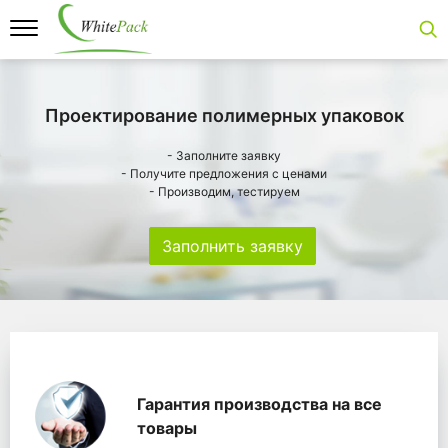
Проектирование полимерных упаковок
- Заполните заявку
- Получите предложения с ценами
- Производим, тестируем
Заполнить заявку
Особенности
Главная
Главные банеры
WhitePack переработк
Гарантия производства на все
товары