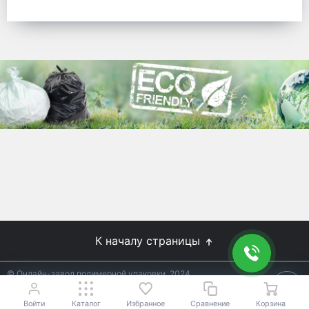
готовых решений для предприятий по
упаковке, и сегодня мы перешли в
раздел производства товаров онлайн
для Вас, по ценам производства.
Используйте готовые решения от
лидеров отрасли.
WhitePack
8 (495) 204-18-49
info@whitepack.ru
К началу страницы
© Онлайн-завод полимерной упаковки, 2024
Не является публичной офертой.
Условия уточняйте у
18+
менеджеров.
Войти
Каталог
Избранное
Сравнение
Корзина