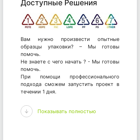
Доступные Решения
Вам нужно произвести опытные
образцы упаковки? – Мы готовы
помочь.
Не знаете с чего начать ? - Мы готовы
помочь.
При помощи профессионального
подхода сможем запустить проект в
течении 1 дня.
WhitePack - перерабатываем пластик.
Показывать полностью
Мы принимали самое активное
участие в становлении этого рынка в
России и странах СНГ. Наши
товары были первыми в каталоге