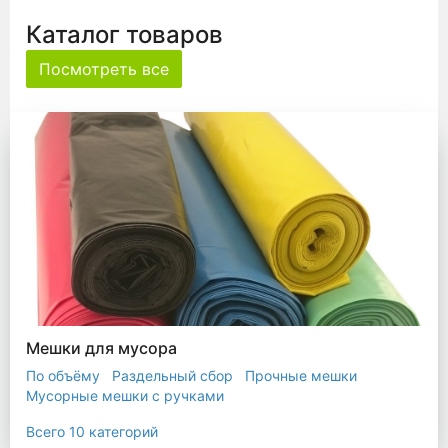
Каталог товаров
Посмотреть все
Мешки для мусора
По объёму
Раздельный сбор
Прочные мешки
Мусорные мешки с ручками
Мешки для евроконтейнера
Мешки с ушками
Всего 10 категорий
Прозрачные мешки
Биоразлагаемые мешки