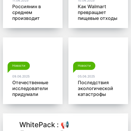
11.06.2025
10.06.2025
Россиянин в
Как Walmart
среднем
превращает
производит
пищевые отходы
больше 350 кг
в доходы
мусора в год
Новости
Новости
09.06.2025
05.06.2025
Отечественные
Последствия
исследователи
экологической
придумали
катастрофы
новый способ
помогут убрать
для утилизации
микробы от
древесины
Роснано
WhitePack : 📢