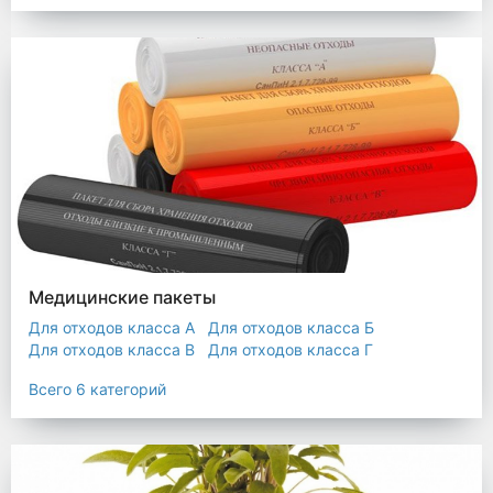
Мешки строительные
Мешок для листьев
Медицинские пакеты
Для отходов класса А
Для отходов класса Б
Для отходов класса В
Для отходов класса Г
Для отходов класса Д
Всего 6 категорий
Пакеты термостойкие для утилизатора