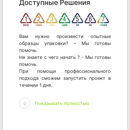
Доступные Решения
Вам нужно произвести опытные
образцы упаковки? – Мы готовы
помочь.
Не знаете с чего начать ? - Мы готовы
помочь.
При помощи профессионального
подхода сможем запустить проект в
течении 1 дня.
WhitePack - перерабатываем пластик.
Показывать полностью
Мы принимали самое активное
участие в становлении этого рынка в
России и странах СНГ. Наши
товары были первыми в каталоге