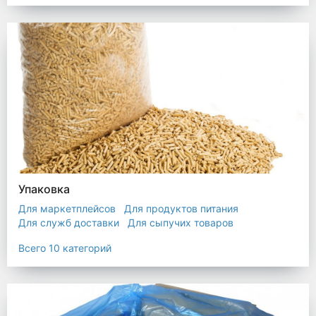
Упаковка
Для маркетплейсов
Для продуктов питания
Для служб доставки
Для сыпучих товаров
Для текстиля
Мешки
Пакеты
Пленка
Всего 10 категорий
Промышленная упаковка
Прочая полиэтиленовая упаковка