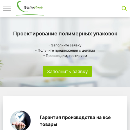
Проектирование полимерных упаковок
- Заполните заявку
- Получите предложения с ценами
- Производим, тестируем
Заполнить заявку
Особенности
Главная
Главные банеры
WhitePack переработк
Гарантия производства на все
товары