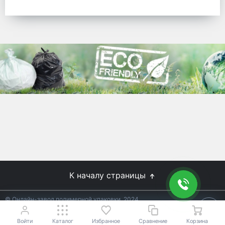
готовых решений для предприятий по
упаковке, и сегодня мы перешли в
раздел производства товаров онлайн
для Вас, по ценам производства.
Используйте готовые решения от
лидеров отрасли.
WhitePack
8 (495) 204-18-49
info@whitepack.ru
К началу страницы
© Онлайн-завод полимерной упаковки, 2024
Не является публичной офертой.
Условия уточняйте у
18+
менеджеров.
Войти
Каталог
Избранное
Сравнение
Корзина