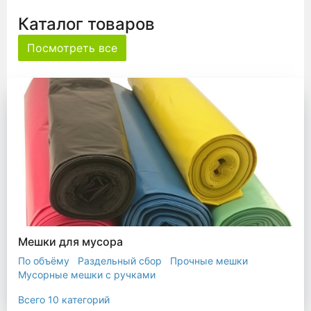
Каталог товаров
Посмотреть все
Мешки для мусора
По объёму
Раздельный сбор
Прочные мешки
Мусорные мешки с ручками
Мешки для евроконтейнера
Мешки с ушками
Всего 10 категорий
Прозрачные мешки
Биоразлагаемые мешки