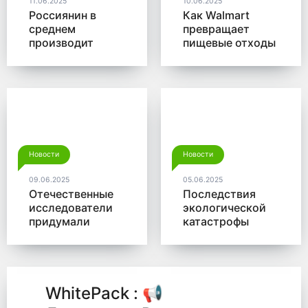
11.06.2025
10.06.2025
Россиянин в
Как Walmart
среднем
превращает
производит
пищевые отходы
больше 350 кг
в доходы
мусора в год
Новости
Новости
09.06.2025
05.06.2025
Отечественные
Последствия
исследователи
экологической
придумали
катастрофы
новый способ
помогут убрать
для утилизации
микробы от
древесины
Роснано
WhitePack : 📢