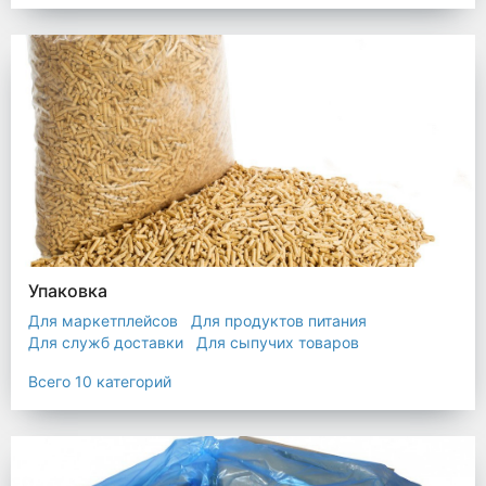
Упаковка
Для маркетплейсов
Для продуктов питания
Для служб доставки
Для сыпучих товаров
Для текстиля
Мешки
Пакеты
Пленка
Всего 10 категорий
Промышленная упаковка
Прочая полиэтиленовая упаковка