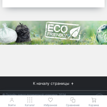
готовых решений для предприятий по
упаковке, и сегодня мы перешли в
раздел производства товаров онлайн
для Вас, по ценам производства.
Используйте готовые решения от
лидеров отрасли.
WhitePack
8 (495) 204-18-49
info@whitepack.ru
К началу страницы
© Онлайн-завод полимерной упаковки, 2024
Не является публичной офертой.
Условия уточняйте у
18+
менеджеров.
Войти
Каталог
Избранное
Сравнение
Корзина