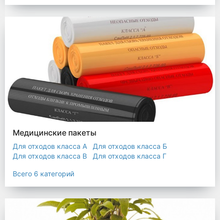
Мешки строительные
Мешок для листьев
Медицинские пакеты
Для отходов класса А
Для отходов класса Б
Для отходов класса В
Для отходов класса Г
Для отходов класса Д
Всего 6 категорий
Пакеты термостойкие для утилизатора