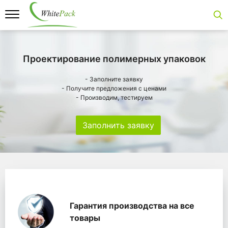
Проектирование полимерных упаковок
- Заполните заявку
- Получите предложения с ценами
- Производим, тестируем
Заполнить заявку
Особенности
Главная
Главные банеры
WhitePack переработк
Гарантия производства на все
товары