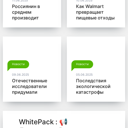
11.06.2025
10.06.2025
Россиянин в
Как Walmart
среднем
превращает
производит
пищевые отходы
больше 350 кг
в доходы
мусора в год
Новости
Новости
09.06.2025
05.06.2025
Отечественные
Последствия
исследователи
экологической
придумали
катастрофы
новый способ
помогут убрать
для утилизации
микробы от
древесины
Роснано
WhitePack : 📢