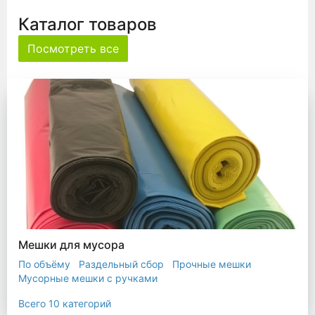
Каталог товаров
Посмотреть все
Мешки для мусора
По объёму
Раздельный сбор
Прочные мешки
Мусорные мешки с ручками
Мешки для евроконтейнера
Мешки с ушками
Всего 10 категорий
Прозрачные мешки
Биоразлагаемые мешки