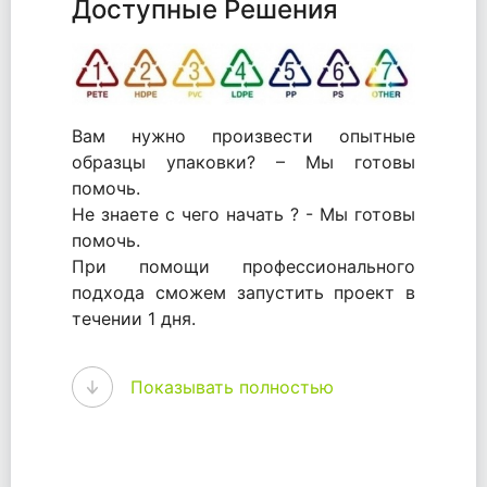
Доступные Решения
Вам нужно произвести опытные
образцы упаковки? – Мы готовы
помочь.
Не знаете с чего начать ? - Мы готовы
помочь.
При помощи профессионального
подхода сможем запустить проект в
течении 1 дня.
WhitePack - перерабатываем пластик.
Показывать полностью
Мы принимали самое активное
участие в становлении этого рынка в
России и странах СНГ. Наши
товары были первыми в каталоге