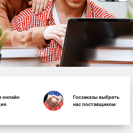
водство полимерных п
я онлайн
Госзаказы выбрать
ция
нас поставщиком