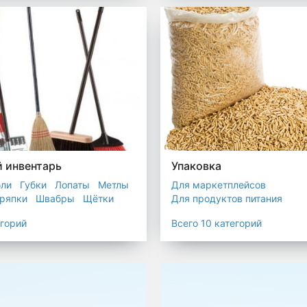
остойкие для утилизатора
 инвентарь
Упаковка
бли
Губки
Лопаты
Метлы
Для маркетплейсов
ряпки
Швабры
Щётки
Для продуктов питания
Для служб доставки
егорий
Всего 10 категорий
Для сыпучих товаров
Для 
Мешки
Пакеты
Пленка
Промышленная упаковка
Прочая полиэтиленовая упа