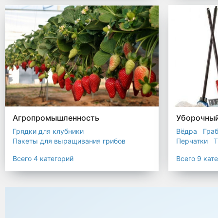
Биоразлагаемые мешки
Пакеты терм
Мешки строительные
Мешок для листьев
Агропромышленность
Уборочный
Грядки для клубники
Вёдра
Гра
Пакеты для выращивания грибов
Перчатки
Т
Пакет для саженцев
Всего 4 категорий
Всего 9 кат
Мульчирующая пленка