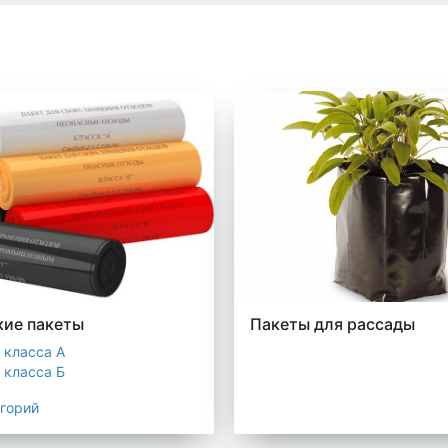
ие пакеты
Пакеты для рассады
 класса А
 класса Б
 класса В
егорий
 класса Г
 класса Д