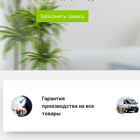
Заполнить заявку
Особенности
Главная
Главные банеры
WhitePack переработк
Гарантия
производства на все
товары