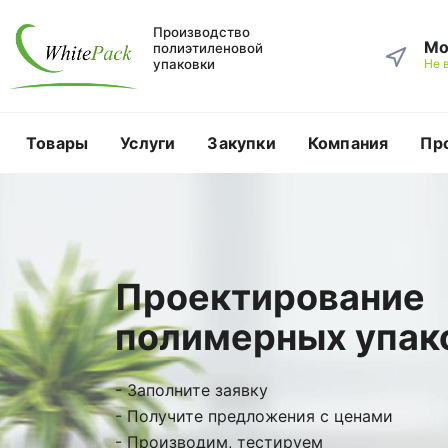
Производство
Мо
полиэтиленовой
упаковки
Не 
Товары
Услуги
Закупки
Компания
Пр
Проектирование
полимерных упак
- Заполните заявку
- Получите предложения с ценами
- Производим, тестируем