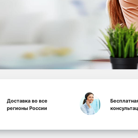
а полиэтилена, произ
Доставка во все
Бесплатна
регионы России
консульта