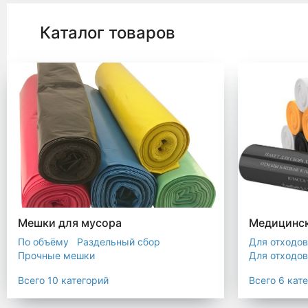
Каталог товаров
Мешки для мусора
Медицинск
По объёму
Раздельный сбор
Для отходов
Прочные мешки
Для отходов
Мусорные мешки с ручками
Для отходов
Всего 10 категорий
Всего 6 кат
Мешки для евроконтейнера
Для отходов
Мешки с ушками
Прозрачные мешки
Для отходов