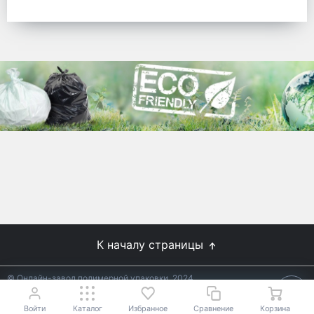
готовых решений для предприятий по
упаковке, и сегодня мы перешли в
раздел производства товаров онлайн
для Вас, по ценам производства.
Используйте готовые решения от
лидеров отрасли.
WhitePack
8 (495) 204-18-49
info@whitepack.ru
К началу страницы
© Онлайн-завод полимерной упаковки, 2024
Не является публичной офертой.
Условия уточняйте у
18+
менеджеров.
Войти
Каталог
Избранное
Сравнение
Корзина