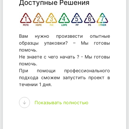
Доступные Решения
Вам нужно произвести опытные
образцы упаковки? – Мы готовы
помочь.
Не знаете с чего начать ? - Мы готовы
помочь.
При помощи профессионального
подхода сможем запустить проект в
течении 1 дня.
WhitePack - перерабатываем пластик.
Показывать полностью
Мы принимали самое активное
участие в становлении этого рынка в
России и странах СНГ. Наши
товары были первыми в каталоге