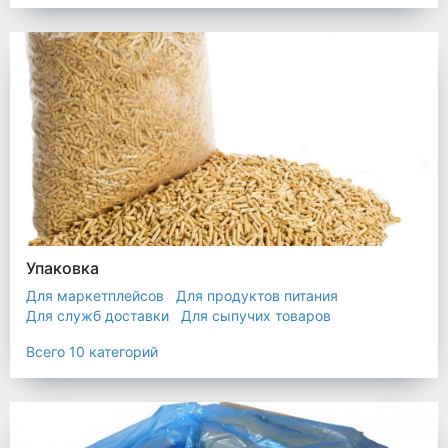
Упаковка
Для маркетплейсов
Для продуктов питания
Для служб доставки
Для сыпучих товаров
Для текстиля
Мешки
Пакеты
Пленка
Всего 10 категорий
Промышленная упаковка
Прочая полиэтиленовая упаковка