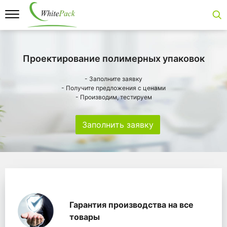
Проектирование полимерных упаковок
- Заполните заявку
- Получите предложения с ценами
- Производим, тестируем
Заполнить заявку
Особенности
Главная
Главные банеры
WhitePack переработк
Гарантия производства на все
товары