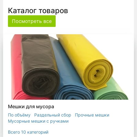
Каталог товаров
Посмотреть все
Мешки для мусора
По объёму
Раздельный сбор
Прочные мешки
Мусорные мешки с ручками
Мешки для евроконтейнера
Мешки с ушками
Всего 10 категорий
Прозрачные мешки
Биоразлагаемые мешки