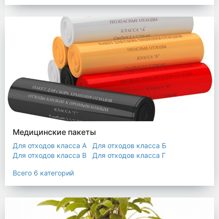
Мешки строительные
Мешок для листьев
Медицинские пакеты
Для отходов класса А
Для отходов класса Б
Для отходов класса В
Для отходов класса Г
Для отходов класса Д
Всего 6 категорий
Пакеты термостойкие для утилизатора