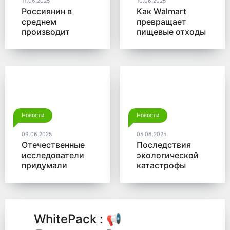
11.06.2025
10.06.2025
Россиянин в
Как Walmart
среднем
превращает
производит
пищевые отходы
больше 350 кг
в доходы
мусора в год
Новости
Новости
09.06.2025
05.06.2025
Отечественные
Последствия
исследователи
экологической
придумали
катастрофы
новый способ
помогут убрать
для утилизации
микробы от
древесины
Роснано
WhitePack : 📢