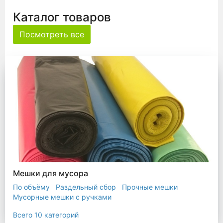
Каталог товаров
Посмотреть все
Мешки для мусора
По объёму
Раздельный сбор
Прочные мешки
Мусорные мешки с ручками
Мешки для евроконтейнера
Мешки с ушками
Всего 10 категорий
Прозрачные мешки
Биоразлагаемые мешки