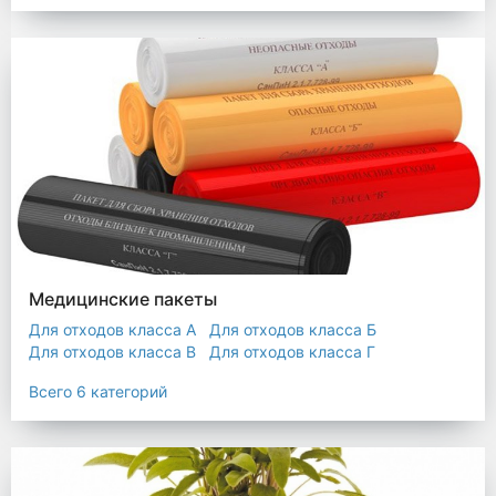
Мешки строительные
Мешок для листьев
Медицинские пакеты
Для отходов класса А
Для отходов класса Б
Для отходов класса В
Для отходов класса Г
Для отходов класса Д
Всего 6 категорий
Пакеты термостойкие для утилизатора