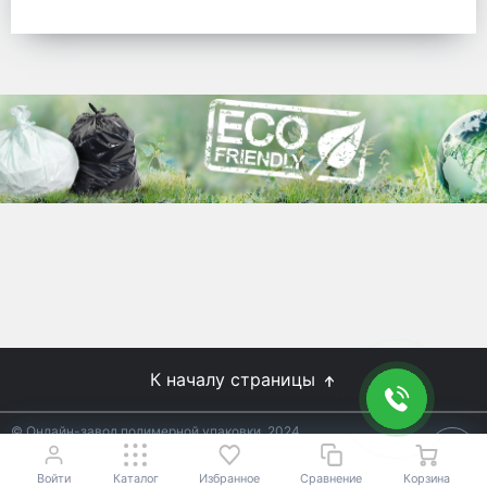
готовых решений для предприятий по
упаковке, и сегодня мы перешли в
раздел производства товаров онлайн
для Вас, по ценам производства.
Используйте готовые решения от
лидеров отрасли.
WhitePack
8 (495) 204-18-49
info@whitepack.ru
К началу страницы
© Онлайн-завод полимерной упаковки, 2024
Не является публичной офертой.
Условия уточняйте у
18+
менеджеров.
Войти
Каталог
Избранное
Сравнение
Корзина