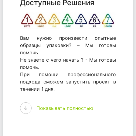
Доступные Решения
Вам нужно произвести опытные
образцы упаковки? – Мы готовы
помочь.
Не знаете с чего начать ? - Мы готовы
помочь.
При помощи профессионального
подхода сможем запустить проект в
течении 1 дня.
WhitePack - перерабатываем пластик.
Показывать полностью
Мы принимали самое активное
участие в становлении этого рынка в
России и странах СНГ. Наши
товары были первыми в каталоге