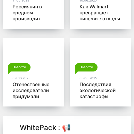
11.06.2025
10.06.2025
Россиянин в
Как Walmart
среднем
превращает
производит
пищевые отходы
больше 350 кг
в доходы
мусора в год
Новости
Новости
09.06.2025
05.06.2025
Отечественные
Последствия
исследователи
экологической
придумали
катастрофы
новый способ
помогут убрать
для утилизации
микробы от
древесины
Роснано
WhitePack : 📢