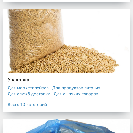
Упаковка
Для маркетплейсов
Для продуктов питания
Для служб доставки
Для сыпучих товаров
Для текстиля
Мешки
Пакеты
Пленка
Всего 10 категорий
Промышленная упаковка
Прочая полиэтиленовая упаковка