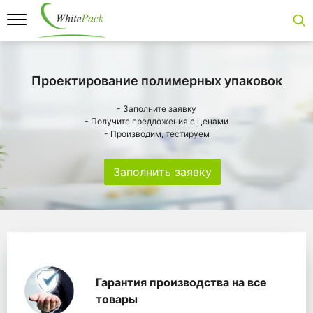
Проектирование полимерных упаковок
- Заполните заявку
- Получите предложения с ценами
- Производим, тестируем
Заполнить заявку
Особенности
Главная
Главные банеры
WhitePack переработк
Гарантия производства на все
товары