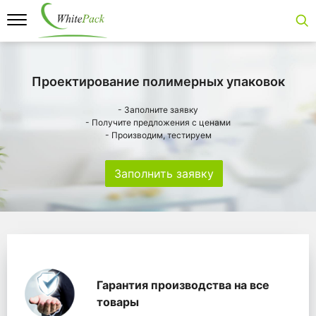
Проектирование полимерных упаковок
- Заполните заявку
- Получите предложения с ценами
- Производим, тестируем
Заполнить заявку
Особенности
Главная
Главные банеры
WhitePack переработк
Гарантия производства на все
товары