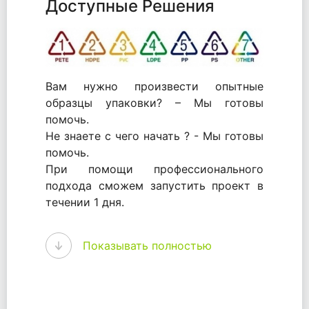
Доступные Решения
Вам нужно произвести опытные
образцы упаковки? – Мы готовы
помочь.
Не знаете с чего начать ? - Мы готовы
помочь.
При помощи профессионального
подхода сможем запустить проект в
течении 1 дня.
WhitePack - перерабатываем пластик.
Показывать полностью
Мы принимали самое активное
участие в становлении этого рынка в
России и странах СНГ. Наши
товары были первыми в каталоге