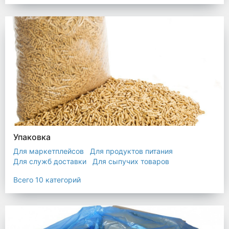
Упаковка
Для маркетплейсов
Для продуктов питания
Для служб доставки
Для сыпучих товаров
Для текстиля
Мешки
Пакеты
Пленка
Всего 10 категорий
Промышленная упаковка
Прочая полиэтиленовая упаковка