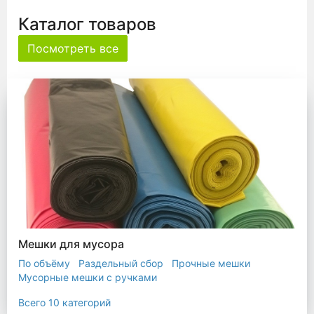
Каталог товаров
Посмотреть все
Мешки для мусора
По объёму
Раздельный сбор
Прочные мешки
Мусорные мешки с ручками
Мешки для евроконтейнера
Мешки с ушками
Всего 10 категорий
Прозрачные мешки
Биоразлагаемые мешки