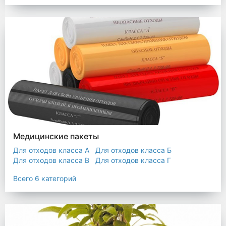
Мешки строительные
Мешок для листьев
Медицинские пакеты
Для отходов класса А
Для отходов класса Б
Для отходов класса В
Для отходов класса Г
Для отходов класса Д
Всего 6 категорий
Пакеты термостойкие для утилизатора