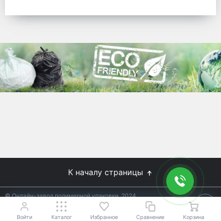
готовых решений для предприятий по
упаковке, и сегодня мы перешли в
раздел производства товаров онлайн
для Вас, по ценам производства.
Используйте готовые решения от
лидеров отрасли.
WhitePack
8 (495) 204-18-49
info@whitepack.ru
К началу страницы
© Онлайн-завод полимерной упаковки, 2024
Не является публичной офертой.
Условия уточняйте у
18+
менеджеров.
Войти
Каталог
Избранное
Сравнение
Корзина