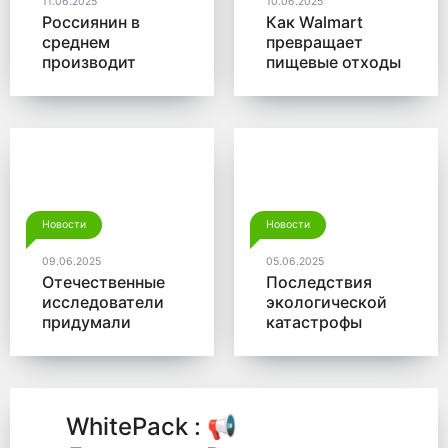
11.06.2025
10.06.2025
Россиянин в
Как Walmart
среднем
превращает
производит
пищевые отходы
больше 350 кг
в доходы
мусора в год
Новости
Новости
09.06.2025
05.06.2025
Отечественные
Последствия
исследователи
экологической
придумали
катастрофы
новый способ
помогут убрать
для утилизации
микробы от
древесины
Роснано
WhitePack : 📢