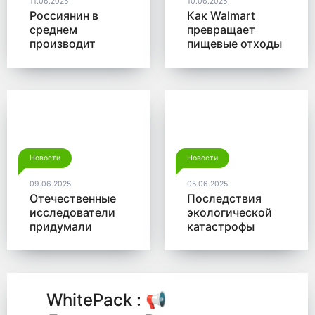
11.06.2025
10.06.2025
Россиянин в
Как Walmart
среднем
превращает
производит
пищевые отходы
больше 350 кг
в доходы
мусора в год
Новости
Новости
09.06.2025
05.06.2025
Отечественные
Последствия
исследователи
экологической
придумали
катастрофы
новый способ
помогут убрать
для утилизации
микробы от
древесины
Роснано
WhitePack : 📢