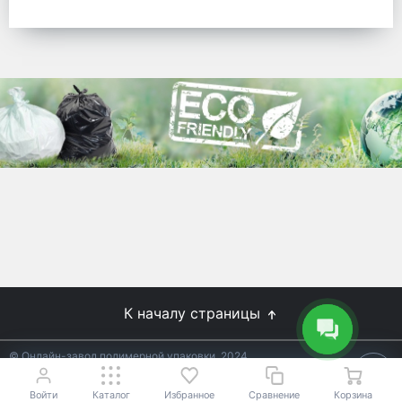
готовых решений для предприятий по
упаковке, и сегодня мы перешли в
раздел производства товаров онлайн
для Вас, по ценам производства.
Используйте готовые решения от
лидеров отрасли.
WhitePack
8 (495) 204-18-49
info@whitepack.ru
К началу страницы
© Онлайн-завод полимерной упаковки, 2024
Не является публичной офертой.
Условия уточняйте у
18+
менеджеров.
Войти
Каталог
Избранное
Сравнение
Корзина