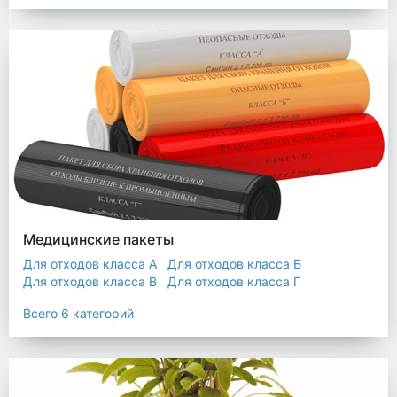
Мешки строительные
Мешок для листьев
Медицинские пакеты
Для отходов класса А
Для отходов класса Б
Для отходов класса В
Для отходов класса Г
Для отходов класса Д
Всего 6 категорий
Пакеты термостойкие для утилизатора