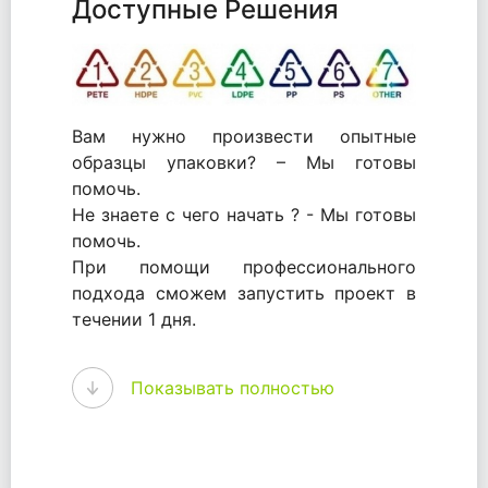
Доступные Решения
Вам нужно произвести опытные
образцы упаковки? – Мы готовы
помочь.
Не знаете с чего начать ? - Мы готовы
помочь.
При помощи профессионального
подхода сможем запустить проект в
течении 1 дня.
WhitePack - перерабатываем пластик.
Показывать полностью
Мы принимали самое активное
участие в становлении этого рынка в
России и странах СНГ. Наши
товары были первыми в каталоге