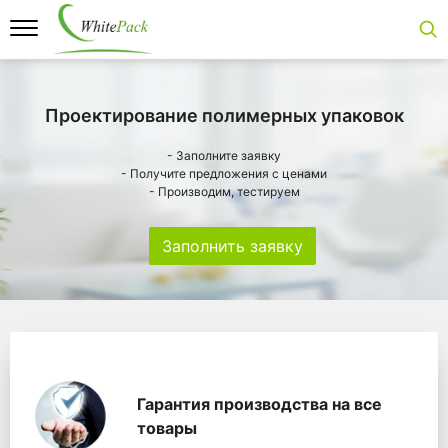
Проектирование полимерных упаковок
- Заполните заявку
- Получите предложения с ценами
- Производим, тестируем
Заполнить заявку
Особенности
Главная
Главные банеры
WhitePack переработк
Гарантия производства на все
товары