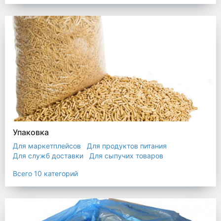
Упаковка
Для маркетплейсов
Для продуктов питания
Для служб доставки
Для сыпучих товаров
Для текстиля
Мешки
Пакеты
Пленка
Всего 10 категорий
Промышленная упаковка
Прочая полиэтиленовая упаковка