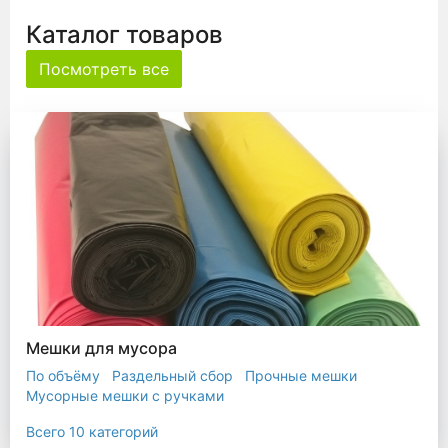
Каталог товаров
Посмотреть все
Мешки для мусора
По объёму
Раздельный сбор
Прочные мешки
Мусорные мешки с ручками
Мешки для евроконтейнера
Мешки с ушками
Всего 10 категорий
Прозрачные мешки
Биоразлагаемые мешки