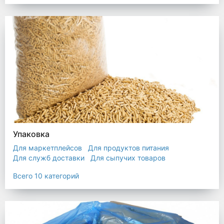
Упаковка
Для маркетплейсов
Для продуктов питания
Для служб доставки
Для сыпучих товаров
Для текстиля
Мешки
Пакеты
Пленка
Всего 10 категорий
Промышленная упаковка
Прочая полиэтиленовая упаковка