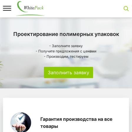
Проектирование полимерных упаковок
- Заполните заявку
- Получите предложения с ценами
- Производим, тестируем
Заполнить заявку
Особенности
Главная
Главные банеры
WhitePack переработк
Гарантия производства на все
товары