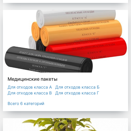
Мешки строительные
Мешок для листьев
Медицинские пакеты
Для отходов класса А
Для отходов класса Б
Для отходов класса В
Для отходов класса Г
Для отходов класса Д
Всего 6 категорий
Пакеты термостойкие для утилизатора