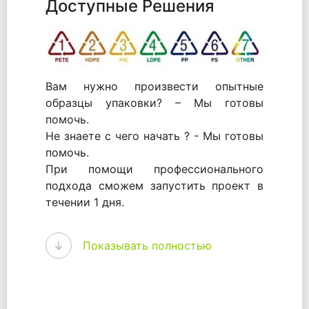
Доступные Решения
Вам нужно произвести опытные
образцы упаковки? – Мы готовы
помочь.
Не знаете с чего начать ? - Мы готовы
помочь.
При помощи профессионального
подхода сможем запустить проект в
течении 1 дня.
WhitePack - перерабатываем пластик.
Показывать полностью
Мы принимали самое активное
участие в становлении этого рынка в
России и странах СНГ. Наши
товары были первыми в каталоге