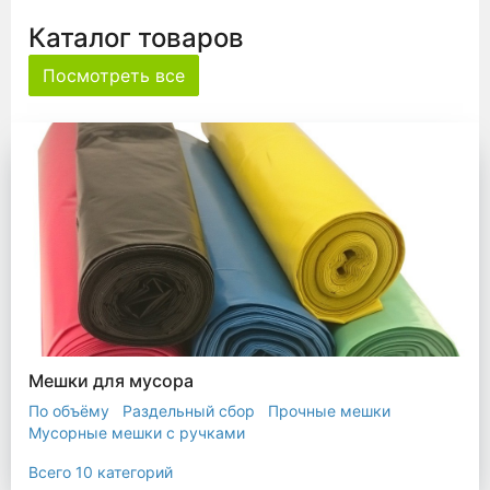
Каталог товаров
Посмотреть все
Мешки для мусора
По объёму
Раздельный сбор
Прочные мешки
Мусорные мешки с ручками
Мешки для евроконтейнера
Мешки с ушками
Всего 10 категорий
Прозрачные мешки
Биоразлагаемые мешки