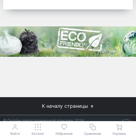
готовых решений для предприятий по
упаковке, и сегодня мы перешли в
раздел производства товаров онлайн
для Вас, по ценам производства.
Используйте готовые решения от
лидеров отрасли.
WhitePack
8 (495) 204-18-49
info@whitepack.ru
К началу страницы
© Онлайн-завод полимерной упаковки, 2024
Не является публичной офертой.
Условия уточняйте у
18+
менеджеров.
Войти
Каталог
Избранное
Сравнение
Корзина