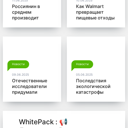
11.06.2025
10.06.2025
Россиянин в
Как Walmart
среднем
превращает
производит
пищевые отходы
больше 350 кг
в доходы
мусора в год
Новости
Новости
09.06.2025
05.06.2025
Отечественные
Последствия
исследователи
экологической
придумали
катастрофы
новый способ
помогут убрать
для утилизации
микробы от
древесины
Роснано
WhitePack : 📢