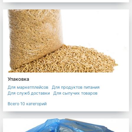
Упаковка
Для маркетплейсов
Для продуктов питания
Для служб доставки
Для сыпучих товаров
Для текстиля
Мешки
Пакеты
Пленка
Всего 10 категорий
Промышленная упаковка
Прочая полиэтиленовая упаковка