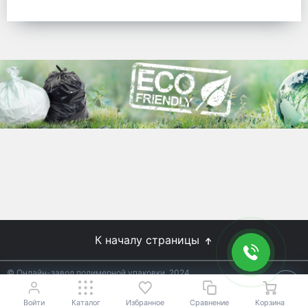
готовых решений для предприятий по
упаковке, и сегодня мы перешли в
раздел производства товаров онлайн
для Вас, по ценам производства.
Используйте готовые решения от
лидеров отрасли.
WhitePack
8 (495) 204-18-49
info@whitepack.ru
К началу страницы
© Онлайн-завод полимерной упаковки, 2024
Не является публичной офертой.
Условия уточняйте у
18+
менеджеров.
Войти
Каталог
Избранное
Сравнение
Корзина