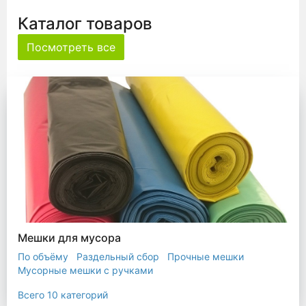
Каталог товаров
Посмотреть все
Мешки для мусора
По объёму
Раздельный сбор
Прочные мешки
Мусорные мешки с ручками
Мешки для евроконтейнера
Мешки с ушками
Всего 10 категорий
Прозрачные мешки
Биоразлагаемые мешки