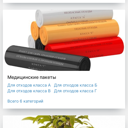
Мешки строительные
Мешок для листьев
Медицинские пакеты
Для отходов класса А
Для отходов класса Б
Для отходов класса В
Для отходов класса Г
Для отходов класса Д
Всего 6 категорий
Пакеты термостойкие для утилизатора