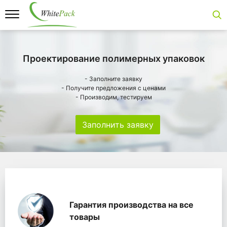
Проектирование полимерных упаковок
- Заполните заявку
- Получите предложения с ценами
- Производим, тестируем
Заполнить заявку
Особенности
Главная
Главные банеры
WhitePack переработк
Гарантия производства на все
товары