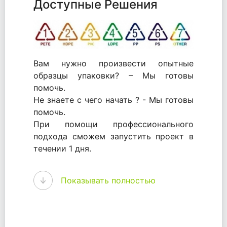
Доступные Решения
Вам нужно произвести опытные
образцы упаковки? – Мы готовы
помочь.
Не знаете с чего начать ? - Мы готовы
помочь.
При помощи профессионального
подхода сможем запустить проект в
течении 1 дня.
WhitePack - перерабатываем пластик.
Показывать полностью
Мы принимали самое активное
участие в становлении этого рынка в
России и странах СНГ. Наши
товары были первыми в каталоге