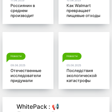
11.06.2025
10.06.2025
Россиянин в
Как Walmart
среднем
превращает
производит
пищевые отходы
больше 350 кг
в доходы
мусора в год
Новости
Новости
09.06.2025
05.06.2025
Отечественные
Последствия
исследователи
экологической
придумали
катастрофы
новый способ
помогут убрать
для утилизации
микробы от
древесины
Роснано
WhitePack : 📢