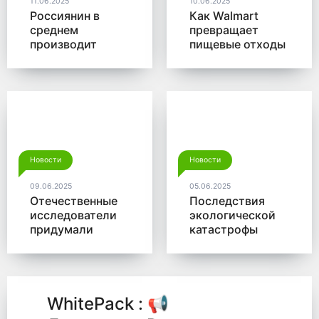
11.06.2025
10.06.2025
Россиянин в
Как Walmart
среднем
превращает
производит
пищевые отходы
больше 350 кг
в доходы
мусора в год
Новости
Новости
09.06.2025
05.06.2025
Отечественные
Последствия
исследователи
экологической
придумали
катастрофы
новый способ
помогут убрать
для утилизации
микробы от
древесины
Роснано
WhitePack : 📢