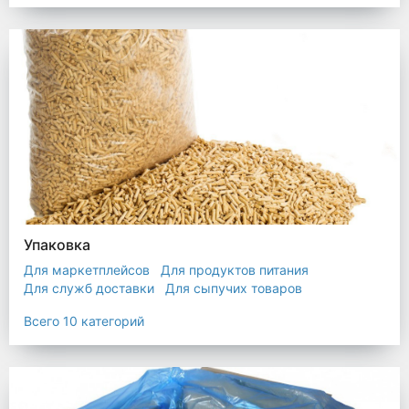
Упаковка
Для маркетплейсов
Для продуктов питания
Для служб доставки
Для сыпучих товаров
Для текстиля
Мешки
Пакеты
Пленка
Всего 10 категорий
Промышленная упаковка
Прочая полиэтиленовая упаковка