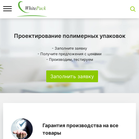
Проектирование полимерных упаковок
- Заполните заявку
- Получите предложения с ценами
- Производим, тестируем
Заполнить заявку
Особенности
Главная
Главные банеры
WhitePack переработк
Гарантия производства на все
товары