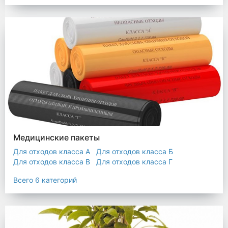
Мешки строительные
Мешок для листьев
Медицинские пакеты
Для отходов класса А
Для отходов класса Б
Для отходов класса В
Для отходов класса Г
Для отходов класса Д
Всего 6 категорий
Пакеты термостойкие для утилизатора