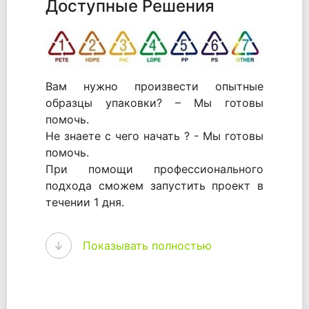
Доступные Решения
Вам нужно произвести опытные
образцы упаковки? – Мы готовы
помочь.
Не знаете с чего начать ? - Мы готовы
помочь.
При помощи профессионального
подхода сможем запустить проект в
течении 1 дня.
WhitePack - перерабатываем пластик.
Показывать полностью
Мы принимали самое активное
участие в становлении этого рынка в
России и странах СНГ. Наши
товары были первыми в каталоге