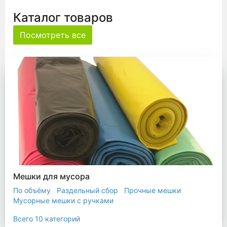
Каталог товаров
Посмотреть все
Мешки для мусора
По объёму
Раздельный сбор
Прочные мешки
Мусорные мешки с ручками
Мешки для евроконтейнера
Мешки с ушками
Всего 10 категорий
Прозрачные мешки
Биоразлагаемые мешки