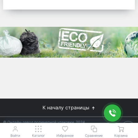
готовых решений для предприятий по
упаковке, и сегодня мы перешли в
раздел производства товаров онлайн
для Вас, по ценам производства.
Используйте готовые решения от
лидеров отрасли.
WhitePack
8 (495) 204-18-49
info@whitepack.ru
К началу страницы
© Онлайн-завод полимерной упаковки, 2024
Не является публичной офертой.
Условия уточняйте у
18+
менеджеров.
Войти
Каталог
Избранное
Сравнение
Корзина