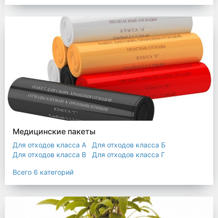
Мешки строительные
Мешок для листьев
Медицинские пакеты
Для отходов класса А
Для отходов класса Б
Для отходов класса В
Для отходов класса Г
Для отходов класса Д
Всего 6 категорий
Пакеты термостойкие для утилизатора