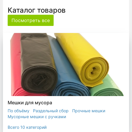
Каталог товаров
Посмотреть все
Мешки для мусора
По объёму
Раздельный сбор
Прочные мешки
Мусорные мешки с ручками
Мешки для евроконтейнера
Мешки с ушками
Всего 10 категорий
Прозрачные мешки
Биоразлагаемые мешки