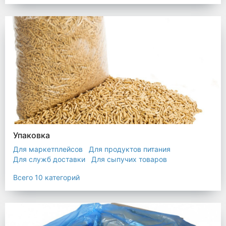
Упаковка
Для маркетплейсов
Для продуктов питания
Для служб доставки
Для сыпучих товаров
Для текстиля
Мешки
Пакеты
Пленка
Всего 10 категорий
Промышленная упаковка
Прочая полиэтиленовая упаковка