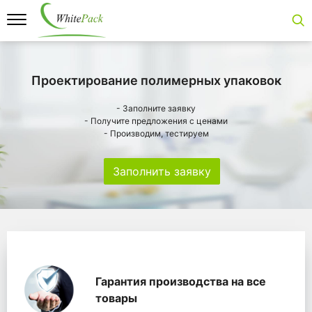
Проектирование полимерных упаковок
- Заполните заявку
- Получите предложения с ценами
- Производим, тестируем
Заполнить заявку
Особенности
Главная
Главные банеры
WhitePack переработк
Гарантия производства на все
товары