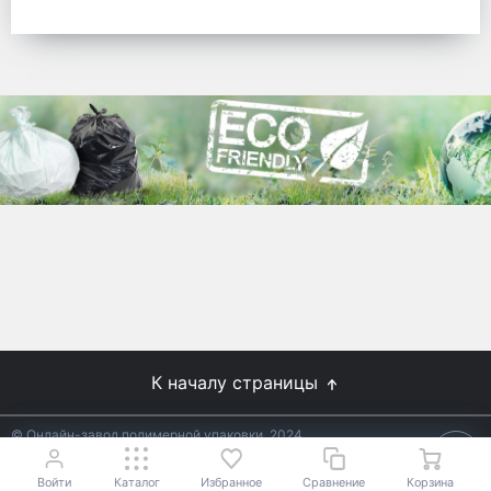
готовых решений для предприятий по
упаковке, и сегодня мы перешли в
раздел производства товаров онлайн
для Вас, по ценам производства.
Используйте готовые решения от
лидеров отрасли.
WhitePack
8 (495) 204-18-49
info@whitepack.ru
К началу страницы
© Онлайн-завод полимерной упаковки, 2024
Не является публичной офертой.
Условия уточняйте у
18+
менеджеров.
Войти
Каталог
Избранное
Сравнение
Корзина