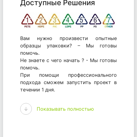
Доступные Решения
Вам нужно произвести опытные
образцы упаковки? – Мы готовы
помочь.
Не знаете с чего начать ? - Мы готовы
помочь.
При помощи профессионального
подхода сможем запустить проект в
течении 1 дня.
WhitePack - перерабатываем пластик.
Показывать полностью
Мы принимали самое активное
участие в становлении этого рынка в
России и странах СНГ. Наши
товары были первыми в каталоге