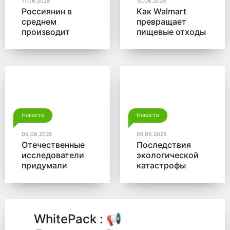
11.06.2025
10.06.2025
Россиянин в
Как Walmart
среднем
превращает
производит
пищевые отходы
больше 350 кг
в доходы
мусора в год
Новости
Новости
09.06.2025
05.06.2025
Отечественные
Последствия
исследователи
экологической
придумали
катастрофы
новый способ
помогут убрать
для утилизации
микробы от
древесины
Роснано
WhitePack : 📢