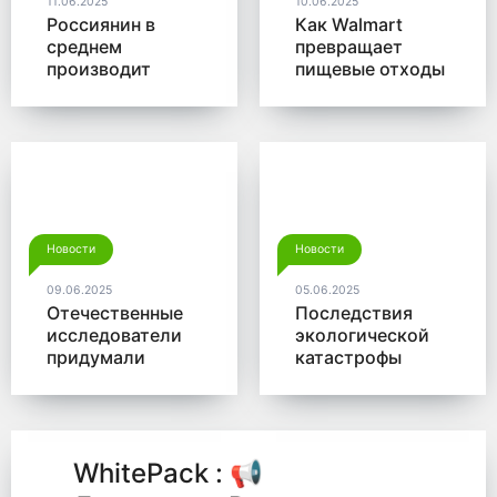
11.06.2025
10.06.2025
Россиянин в
Как Walmart
среднем
превращает
производит
пищевые отходы
больше 350 кг
в доходы
мусора в год
Новости
Новости
09.06.2025
05.06.2025
Отечественные
Последствия
исследователи
экологической
придумали
катастрофы
новый способ
помогут убрать
для утилизации
микробы от
древесины
Роснано
WhitePack : 📢