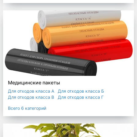
Мешки строительные
Мешок для листьев
Медицинские пакеты
Для отходов класса А
Для отходов класса Б
Для отходов класса В
Для отходов класса Г
Для отходов класса Д
Всего 6 категорий
Пакеты термостойкие для утилизатора