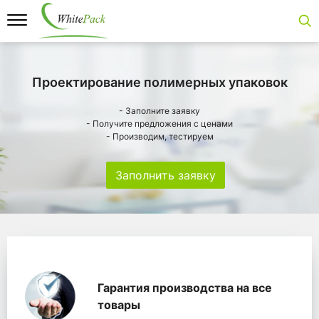
Проектирование полимерных упаковок
- Заполните заявку
- Получите предложения с ценами
- Производим, тестируем
Заполнить заявку
Особенности
Главная
Главные банеры
WhitePack переработк
Гарантия производства на все
товары