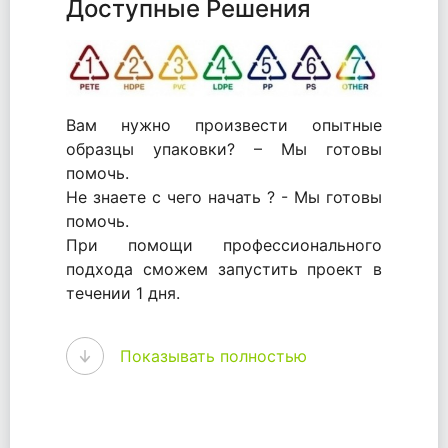
Доступные Решения
Вам нужно произвести опытные
образцы упаковки? – Мы готовы
помочь.
Не знаете с чего начать ? - Мы готовы
помочь.
При помощи профессионального
подхода сможем запустить проект в
течении 1 дня.
WhitePack - перерабатываем пластик.
Показывать полностью
Мы принимали самое активное
участие в становлении этого рынка в
России и странах СНГ. Наши
товары были первыми в каталоге