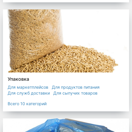
Упаковка
Для маркетплейсов
Для продуктов питания
Для служб доставки
Для сыпучих товаров
Для текстиля
Мешки
Пакеты
Пленка
Всего 10 категорий
Промышленная упаковка
Прочая полиэтиленовая упаковка