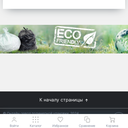
готовых решений для предприятий по
упаковке, и сегодня мы перешли в
раздел производства товаров онлайн
для Вас, по ценам производства.
Используйте готовые решения от
лидеров отрасли.
WhitePack
8 (495) 204-18-49
info@whitepack.ru
К началу страницы
© Онлайн-завод полимерной упаковки, 2024
Не является публичной офертой.
Условия уточняйте у
18+
менеджеров.
Войти
Каталог
Избранное
Сравнение
Корзина