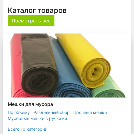
Каталог товаров
Посмотреть все
Мешки для мусора
По объёму
Раздельный сбор
Прочные мешки
Мусорные мешки с ручками
Мешки для евроконтейнера
Мешки с ушками
Всего 10 категорий
Прозрачные мешки
Биоразлагаемые мешки