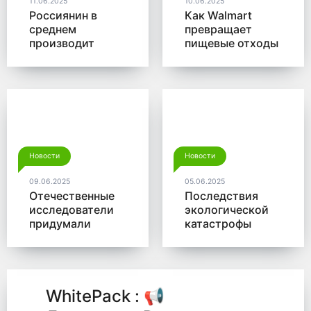
11.06.2025
10.06.2025
Россиянин в
Как Walmart
среднем
превращает
производит
пищевые отходы
больше 350 кг
в доходы
мусора в год
Новости
Новости
09.06.2025
05.06.2025
Отечественные
Последствия
исследователи
экологической
придумали
катастрофы
новый способ
помогут убрать
для утилизации
микробы от
древесины
Роснано
WhitePack : 📢