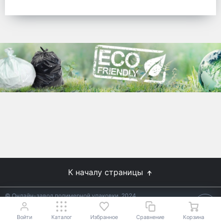
готовых решений для предприятий по
упаковке, и сегодня мы перешли в
раздел производства товаров онлайн
для Вас, по ценам производства.
Используйте готовые решения от
лидеров отрасли.
WhitePack
8 (495) 204-18-49
info@whitepack.ru
К началу страницы
© Онлайн-завод полимерной упаковки, 2024
Не является публичной офертой.
Условия уточняйте у
18+
менеджеров.
Войти
Каталог
Избранное
Сравнение
Корзина