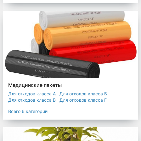
Мешки строительные
Мешок для листьев
Медицинские пакеты
Для отходов класса А
Для отходов класса Б
Для отходов класса В
Для отходов класса Г
Для отходов класса Д
Всего 6 категорий
Пакеты термостойкие для утилизатора