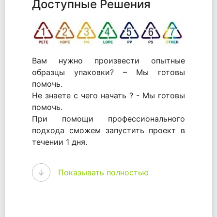
Доступные Решения
Вам нужно произвести опытные
образцы упаковки? – Мы готовы
помочь.
Не знаете с чего начать ? - Мы готовы
помочь.
При помощи профессионального
подхода сможем запустить проект в
течении 1 дня.
WhitePack - перерабатываем пластик.
Показывать полностью
Мы принимали самое активное
участие в становлении этого рынка в
России и странах СНГ. Наши
товары были первыми в каталоге