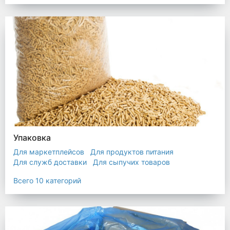
Упаковка
Для маркетплейсов
Для продуктов питания
Для служб доставки
Для сыпучих товаров
Для текстиля
Мешки
Пакеты
Пленка
Всего 10 категорий
Промышленная упаковка
Прочая полиэтиленовая упаковка