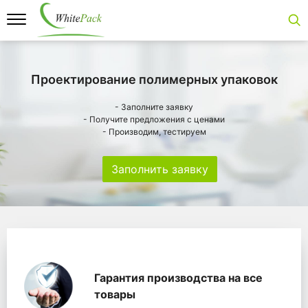
Проектирование полимерных упаковок
- Заполните заявку
- Получите предложения с ценами
- Производим, тестируем
Заполнить заявку
Особенности
Главная
Главные банеры
WhitePack переработк
Гарантия производства на все
товары