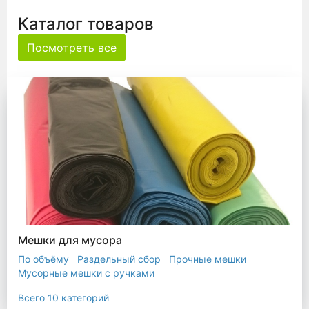
Каталог товаров
Посмотреть все
Мешки для мусора
По объёму
Раздельный сбор
Прочные мешки
Мусорные мешки с ручками
Мешки для евроконтейнера
Мешки с ушками
Всего 10 категорий
Прозрачные мешки
Биоразлагаемые мешки