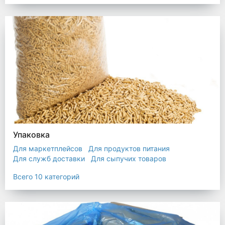
Упаковка
Для маркетплейсов
Для продуктов питания
Для служб доставки
Для сыпучих товаров
Для текстиля
Мешки
Пакеты
Пленка
Всего 10 категорий
Промышленная упаковка
Прочая полиэтиленовая упаковка