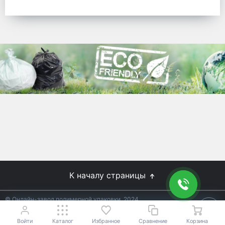
готовых решений для предприятий по
упаковке, и сегодня мы перешли в
раздел производства товаров онлайн
для Вас, по ценам производства.
Используйте готовые решения от
лидеров отрасли.
WhitePack
8 (495) 204-18-49
info@whitepack.ru
К началу страницы
© Онлайн-завод полимерной упаковки, 2024
Не является публичной офертой.
Условия уточняйте у
18+
менеджеров.
Войти
Каталог
Избранное
Сравнение
Корзина