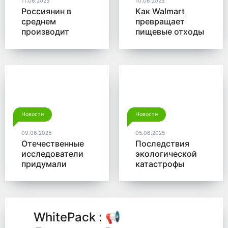
11.06.2025
10.06.2025
Россиянин в
Как Walmart
среднем
превращает
производит
пищевые отходы
больше 350 кг
в доходы
мусора в год
Новости
Новости
09.06.2025
05.06.2025
Отечественные
Последствия
исследователи
экологической
придумали
катастрофы
новый способ
помогут убрать
для утилизации
микробы от
древесины
Роснано
WhitePack : 📢