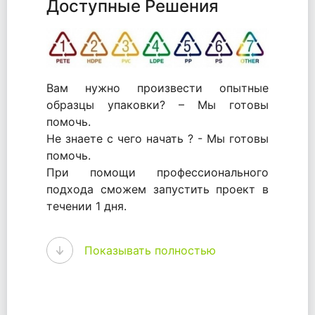
Доступные Решения
Вам нужно произвести опытные
образцы упаковки? – Мы готовы
помочь.
Не знаете с чего начать ? - Мы готовы
помочь.
При помощи профессионального
подхода сможем запустить проект в
течении 1 дня.
WhitePack - перерабатываем пластик.
Показывать полностью
Мы принимали самое активное
участие в становлении этого рынка в
России и странах СНГ. Наши
товары были первыми в каталоге