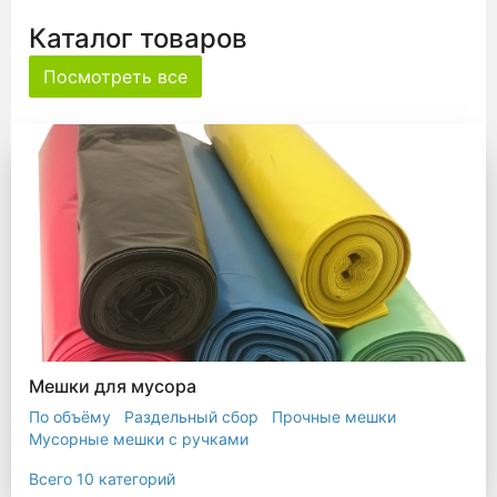
Каталог товаров
Посмотреть все
Мешки для мусора
По объёму
Раздельный сбор
Прочные мешки
Мусорные мешки с ручками
Мешки для евроконтейнера
Мешки с ушками
Всего 10 категорий
Прозрачные мешки
Биоразлагаемые мешки