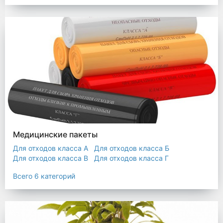
Мешки строительные
Мешок для листьев
Медицинские пакеты
Для отходов класса А
Для отходов класса Б
Для отходов класса В
Для отходов класса Г
Для отходов класса Д
Всего 6 категорий
Пакеты термостойкие для утилизатора