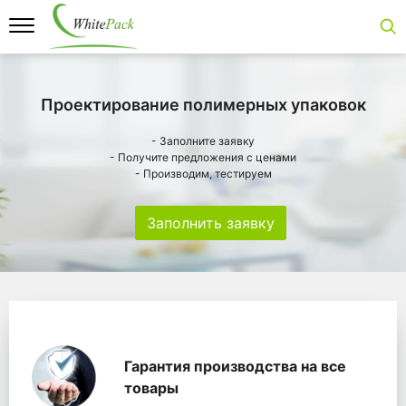
Проектирование полимерных упаковок
- Заполните заявку
- Получите предложения с ценами
- Производим, тестируем
Заполнить заявку
Особенности
Главная
Главные банеры
WhitePack переработк
Гарантия производства на все
товары